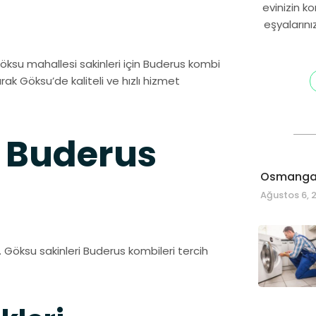
evinizin k
eşyalarını
 Göksu mahallesi sakinleri için Buderus kombi
arak Göksu’de kaliteli ve hızlı hizmet
 Buderus
Osmangaz
Ağustos 6, 
 Göksu sakinleri Buderus kombileri tercih