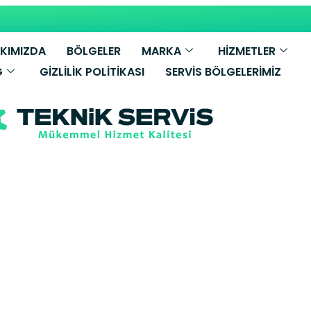
KIMIZDA
BÖLGELER
MARKA
HİZMETLER
G
GIZLILIK POLITIKASI
SERVIS BÖLGELERIMIZ
rus Kombi Ser
z Yetkili Servi