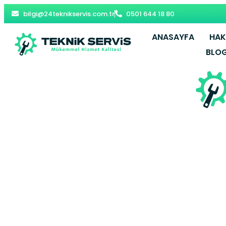
bilgi@24teknikservis.com.tr
0501 644 18 80
ANASAYFA
HAK
BLO
Göksu Bude
Beyko