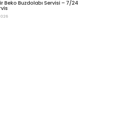
r Beko Buzdolabı Servisi – 7/24
rvis
2026