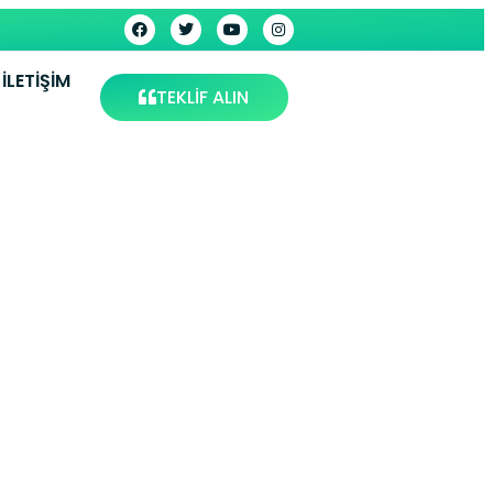
İLETIŞIM
TEKLİF ALIN
visi –
s