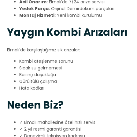
Acil Onarım:
Elmalı’de 7/24 arıza servisi
Yedek Parça:
Orijinal Demirdöküm parçaları
Montaj Hizmeti:
Yeni kombi kurulumu
Yaygın Kombi Arızaları
Elmalı’de karşılaştığımız sık arızalar:
Kombi ateşlenme sorunu
Sıcak su gelmemesi
Basınç düşüklüğü
Gürültülü çalışma
Hata kodları
Neden Biz?
✓ Elmalı mahallesine özel hızlı servis
✓ 2 yıl resmi garanti garantisi
✓ Deneyimli teknisyen kadrosu