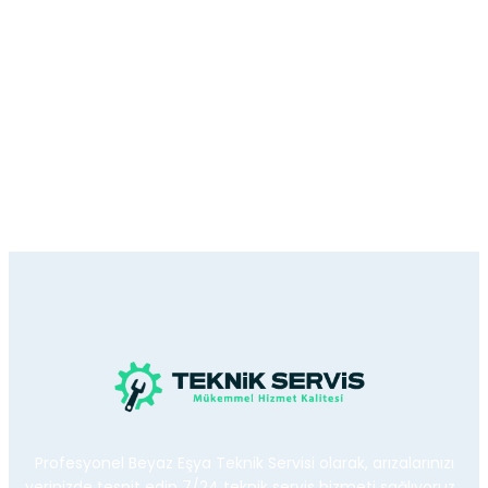
Profesyonel Beyaz Eşya Teknik Servisi olarak, arızalarınızı
yerinizde tespit edip 7/24 teknik servis hizmeti sağlıyoruz.