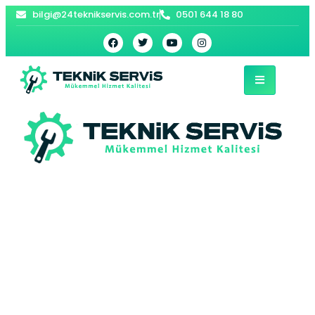
bilgi@24teknikservis.com.tr
0501 644 18 80
Elmalı Demirdöküm
Kombi Servisi –