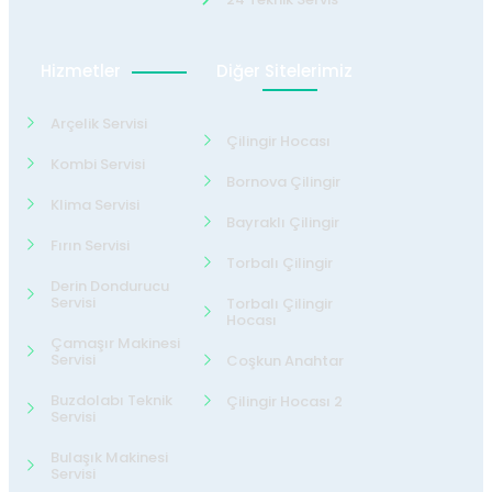
Hizmetler
Diğer Sitelerimiz
Arçelik Servisi
Çilingir Hocası
Kombi Servisi
Bornova Çilingir
Klima Servisi
Bayraklı Çilingir
Fırın Servisi
Torbalı Çilingir
Derin Dondurucu
Servisi
Torbalı Çilingir
Hocası
Çamaşır Makinesi
Servisi
Coşkun Anahtar
Buzdolabı Teknik
Çilingir Hocası 2
Servisi
Bulaşık Makinesi
Servisi