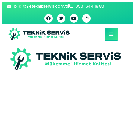
bilgi@24teknikservis.com.tr
0501 644 18 80
Anadolu Kavağı
Vaillant Kombi