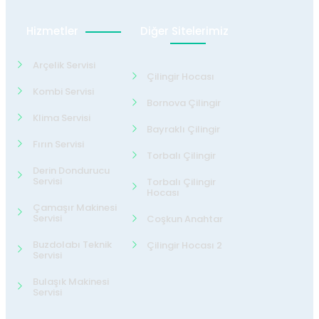
Hizmetler
Diğer Sitelerimiz
Arçelik Servisi
Çilingir Hocası
Kombi Servisi
Bornova Çilingir
Klima Servisi
Bayraklı Çilingir
Fırın Servisi
Torbalı Çilingir
Derin Dondurucu
Servisi
Torbalı Çilingir
Hocası
Çamaşır Makinesi
Servisi
Coşkun Anahtar
Buzdolabı Teknik
Çilingir Hocası 2
Servisi
Bulaşık Makinesi
Servisi