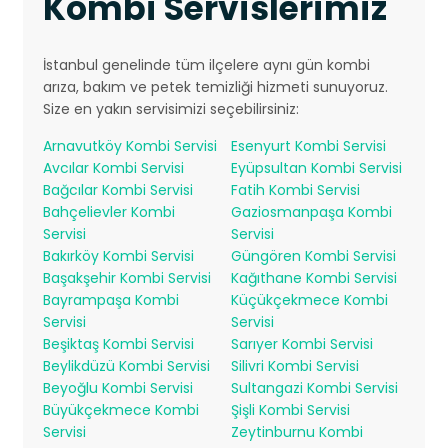
Kombi Servislerimiz
İstanbul genelinde tüm ilçelere aynı gün kombi
arıza, bakım ve petek temizliği hizmeti sunuyoruz.
Size en yakın servisimizi seçebilirsiniz:
Arnavutköy Kombi Servisi
Esenyurt Kombi Servisi
Avcılar Kombi Servisi
Eyüpsultan Kombi Servisi
Bağcılar Kombi Servisi
Fatih Kombi Servisi
Bahçelievler Kombi
Gaziosmanpaşa Kombi
Servisi
Servisi
Bakırköy Kombi Servisi
Güngören Kombi Servisi
Başakşehir Kombi Servisi
Kağıthane Kombi Servisi
Bayrampaşa Kombi
Küçükçekmece Kombi
Servisi
Servisi
Beşiktaş Kombi Servisi
Sarıyer Kombi Servisi
Beylikdüzü Kombi Servisi
Silivri Kombi Servisi
Beyoğlu Kombi Servisi
Sultangazi Kombi Servisi
Büyükçekmece Kombi
Şişli Kombi Servisi
Servisi
Zeytinburnu Kombi