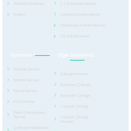
Gizlilik Politikası
E.C.A Kombi Servisi
Galeri
Valiant Kombi Servisi
Viessman Kombi Servisi
24 Teknik Servis
Hizmetler
Diğer Sitelerimiz
Arçelik Servisi
Çilingir Hocası
Kombi Servisi
Bornova Çilingir
Klima Servisi
Bayraklı Çilingir
Fırın Servisi
Torbalı Çilingir
Derin Dondurucu
Servisi
Torbalı Çilingir
Hocası
Çamaşır Makinesi