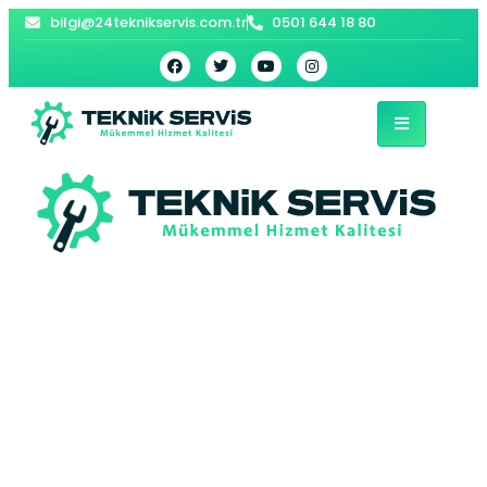
bilgi@24teknikservis.com.tr
0501 644 18 80
Ortamahalle
Viessmann Kombi
Servisi –