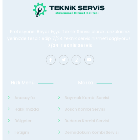
Profesyonel Beyaz Eşya Teknik Servisi olarak, arızalarınızı
yerinizde tespit edip 7/24 teknik servis hizmeti sağlıyoruz.
7/24 Teknik Servis
Hızlı Menü
Marka
Anasayfa
Baymak Kombi Servisi
Hakkımızda
Bosch Kombi Servisi
Bölgeler
Buderus Kombi Servisi
İletişim
Demirdöküm Kombi Servisi