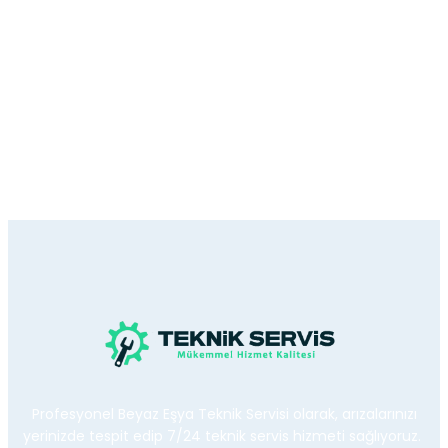
Profesyonel Beyaz Eşya Teknik Servisi olarak, arızalarınızı
yerinizde tespit edip 7/24 teknik servis hizmeti sağlıyoruz.