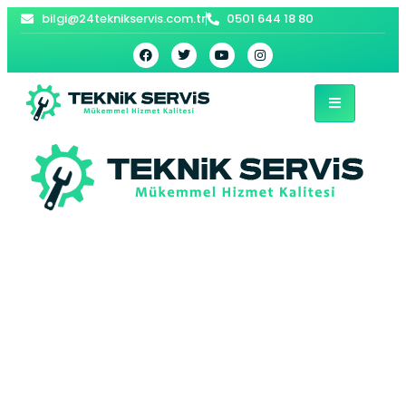
bilgi@24teknikservis.com.tr
0501 644 18 80
Gazitepe Bosch
Kombi Servisi –