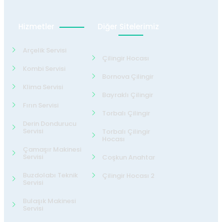
Hizmetler
Diğer Sitelerimiz
Arçelik Servisi
Çilingir Hocası
Kombi Servisi
Bornova Çilingir
Klima Servisi
Bayraklı Çilingir
Fırın Servisi
Torbalı Çilingir
Derin Dondurucu
Servisi
Torbalı Çilingir
Hocası
Çamaşır Makinesi
Servisi
Coşkun Anahtar
Buzdolabı Teknik
Çilingir Hocası 2
Servisi
Bulaşık Makinesi
Servisi