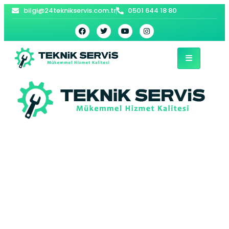
bilgi@24teknikservis.com.tr
0501 644 18 80
Ziya Gökalp
Viessmann Kombi
Servisi –