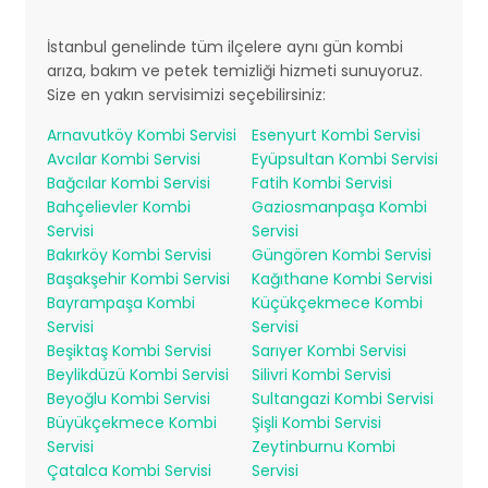
İstanbul genelinde tüm ilçelere aynı gün kombi
arıza, bakım ve petek temizliği hizmeti sunuyoruz.
Size en yakın servisimizi seçebilirsiniz:
Arnavutköy Kombi Servisi
Esenyurt Kombi Servisi
Avcılar Kombi Servisi
Eyüpsultan Kombi Servisi
Bağcılar Kombi Servisi
Fatih Kombi Servisi
Bahçelievler Kombi
Gaziosmanpaşa Kombi
Servisi
Servisi
Bakırköy Kombi Servisi
Güngören Kombi Servisi
Başakşehir Kombi Servisi
Kağıthane Kombi Servisi
Bayrampaşa Kombi
Küçükçekmece Kombi
Servisi
Servisi
Beşiktaş Kombi Servisi
Sarıyer Kombi Servisi
Beylikdüzü Kombi Servisi
Silivri Kombi Servisi
Beyoğlu Kombi Servisi
Sultangazi Kombi Servisi
Büyükçekmece Kombi
Şişli Kombi Servisi
Servisi
Zeytinburnu Kombi
Çatalca Kombi Servisi
Servisi