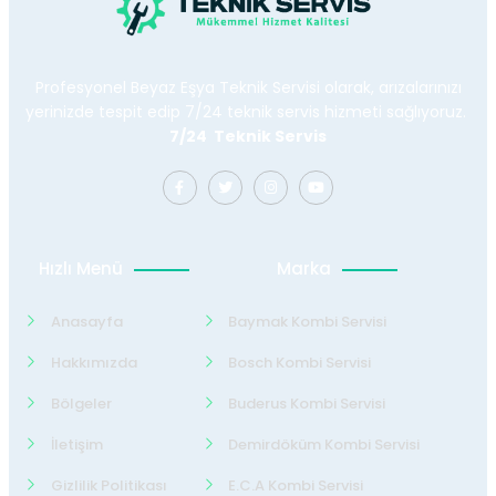
Profesyonel Beyaz Eşya Teknik Servisi olarak, arızalarınızı
yerinizde tespit edip 7/24 teknik servis hizmeti sağlıyoruz.
7/24 Teknik Servis
Hızlı Menü
Marka
Anasayfa
Baymak Kombi Servisi
Hakkımızda
Bosch Kombi Servisi
Bölgeler
Buderus Kombi Servisi
İletişim
Demirdöküm Kombi Servisi
Gizlilik Politikası
E.C.A Kombi Servisi