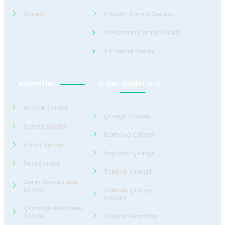
Galeri
Valiant Kombi Servisi
Viessman Kombi Servisi
24 Teknik Servis
Hizmetler
Diğer Sitelerimiz
Arçelik Servisi
Çilingir Hocası
Kombi Servisi
Bornova Çilingir
Klima Servisi
Bayraklı Çilingir
Fırın Servisi
Torbalı Çilingir
Derin Dondurucu
Servisi
Torbalı Çilingir
Hocası
Çamaşır Makinesi
Servisi
Coşkun Anahtar