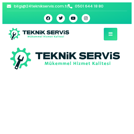
bilgi@24teknikservis.com.tr
0501 644 18 80
Siteler Vaillant
Kombi Servisi –