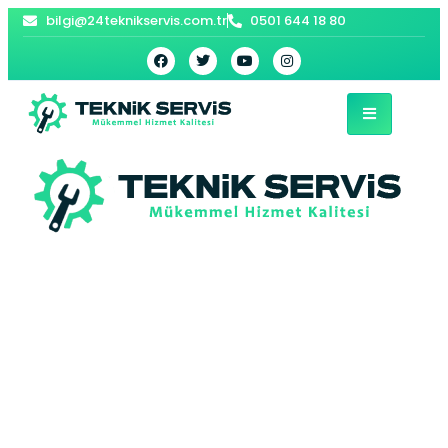
bilgi@24teknikservis.com.tr
0501 644 18 80
Şamlar Bosch
Kombi Servisi –