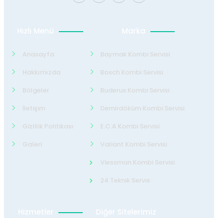
Hızlı Menü
Marka
Anasayfa
Baymak Kombi Servisi
Hakkımızda
Bosch Kombi Servisi
Bölgeler
Buderus Kombi Servisi
İletişim
Demirdöküm Kombi Servisi
Gizlilik Politikası
E.C.A Kombi Servisi
Galeri
Valiant Kombi Servisi
Viessman Kombi Servisi
24 Teknik Servis
Hizmetler
Diğer Sitelerimiz