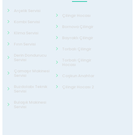
Arçelik Servisi
Çilingir Hocası
Kombi Servisi
Bornova Çilingir
Klima Servisi
Bayraklı Çilingir
Fırın Servisi
Torbalı Çilingir
Derin Dondurucu
Servisi
Torbalı Çilingir
Hocası
Çamaşır Makinesi
Servisi
Coşkun Anahtar
Buzdolabı Teknik
Çilingir Hocası 2
Servisi
Bulaşık Makinesi
Servisi