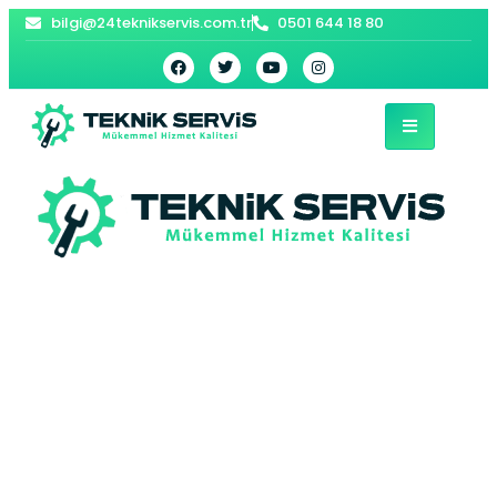
bilgi@24teknikservis.com.tr
0501 644 18 80
Başak Baymak
Kombi Servisi –