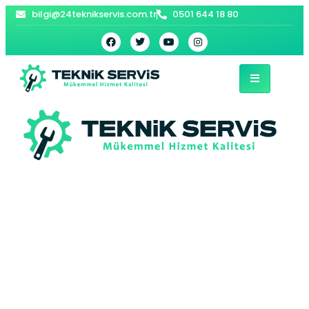
bilgi@24teknikservis.com.tr
0501 644 18 80
Altınşehir
Demirdöküm
Kombi Servisi –