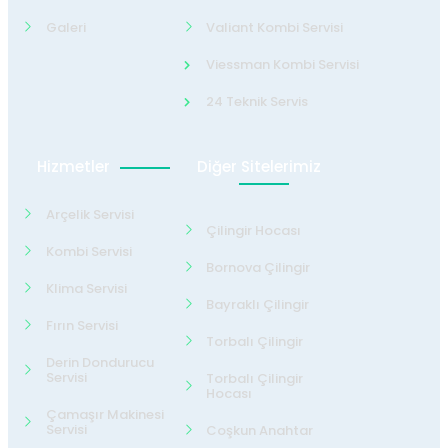
Galeri
Valiant Kombi Servisi
Viessman Kombi Servisi
24 Teknik Servis
Hizmetler
Diğer Sitelerimiz
Arçelik Servisi
Çilingir Hocası
Kombi Servisi
Bornova Çilingir
Klima Servisi
Bayraklı Çilingir
Fırın Servisi
Torbalı Çilingir
Derin Dondurucu
Servisi
Torbalı Çilingir
Hocası
Çamaşır Makinesi
Servisi
Coşkun Anahtar