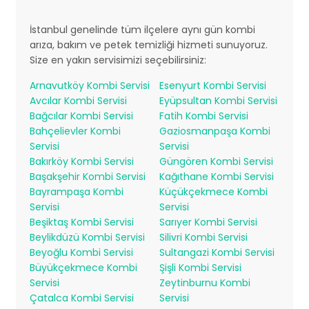
İstanbul genelinde tüm ilçelere aynı gün kombi
arıza, bakım ve petek temizliği hizmeti sunuyoruz.
Size en yakın servisimizi seçebilirsiniz:
Arnavutköy Kombi Servisi
Esenyurt Kombi Servisi
Avcılar Kombi Servisi
Eyüpsultan Kombi Servisi
Bağcılar Kombi Servisi
Fatih Kombi Servisi
Bahçelievler Kombi
Gaziosmanpaşa Kombi
Servisi
Servisi
Bakırköy Kombi Servisi
Güngören Kombi Servisi
Başakşehir Kombi Servisi
Kağıthane Kombi Servisi
Bayrampaşa Kombi
Küçükçekmece Kombi
Servisi
Servisi
Beşiktaş Kombi Servisi
Sarıyer Kombi Servisi
Beylikdüzü Kombi Servisi
Silivri Kombi Servisi
Beyoğlu Kombi Servisi
Sultangazi Kombi Servisi
Büyükçekmece Kombi
Şişli Kombi Servisi
Servisi
Zeytinburnu Kombi
Çatalca Kombi Servisi
Servisi