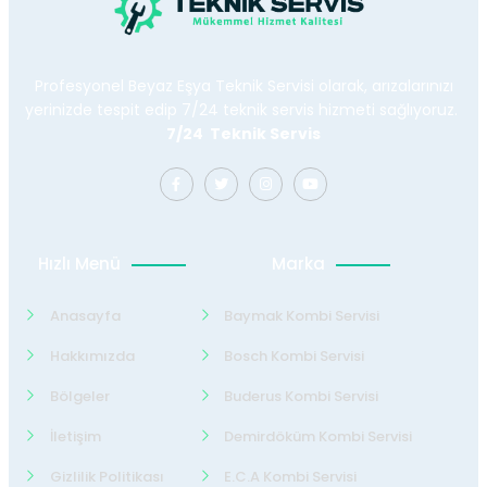
Profesyonel Beyaz Eşya Teknik Servisi olarak, arızalarınızı
yerinizde tespit edip 7/24 teknik servis hizmeti sağlıyoruz.
7/24 Teknik Servis
Hızlı Menü
Marka
Anasayfa
Baymak Kombi Servisi
Hakkımızda
Bosch Kombi Servisi
Bölgeler
Buderus Kombi Servisi
İletişim
Demirdöküm Kombi Servisi
Gizlilik Politikası
E.C.A Kombi Servisi