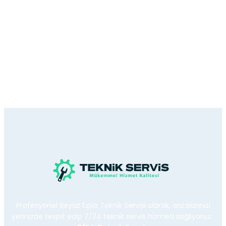
Profesyonel Beyaz Eşya Teknik Servisi olarak, arızalarınızı
yerinizde tespit edip 7/24 teknik servis hizmeti sağlıyoruz.