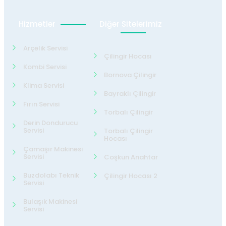
Hizmetler
Diğer Sitelerimiz
Arçelik Servisi
Çilingir Hocası
Kombi Servisi
Bornova Çilingir
Klima Servisi
Bayraklı Çilingir
Fırın Servisi
Torbalı Çilingir
Derin Dondurucu
Servisi
Torbalı Çilingir
Hocası
Çamaşır Makinesi
Servisi
Coşkun Anahtar
Buzdolabı Teknik
Çilingir Hocası 2
Servisi
Bulaşık Makinesi
Servisi