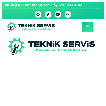
bilgi@24teknikservis.com.tr
0501 644 18 80
Bartın Viessmann
Kombi Servisi –