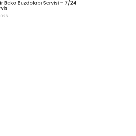
r Beko Buzdolabı Servisi – 7/24
rvis
2026