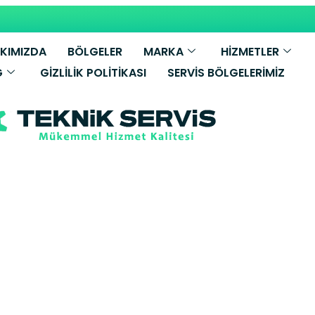
KIMIZDA
BÖLGELER
MARKA
HİZMETLER
G
GIZLILIK POLITIKASI
SERVIS BÖLGELERIMIZ
llant Kombi Ser
li Teknik Servi