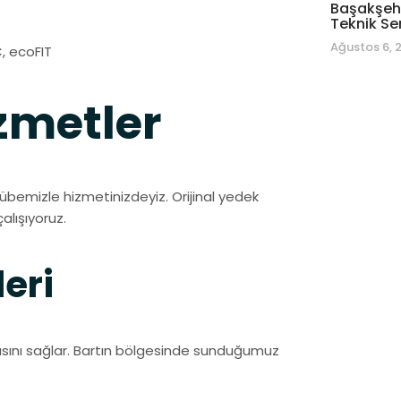
Başakşehi
Teknik Se
Ağustos 6, 
, ecoFIT
metler
bemizle hizmetinizdeyiz. Orijinal yedek
alışıyoruz.
eri
asını sağlar. Bartın bölgesinde sunduğumuz