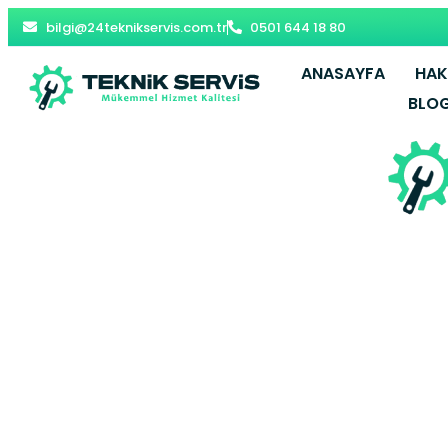
bilgi@24teknikservis.com.tr
0501 644 18 80
ANASAYFA
HAK
BLO
Bartın Vai
Yetki