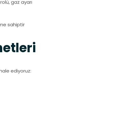
olü, gaz ayarı
me sahiptir
etleri
ahale ediyoruz: