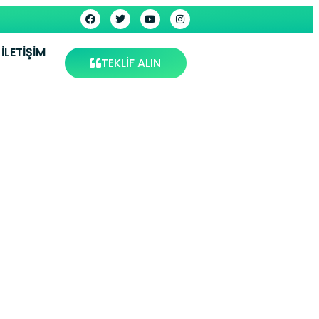
İLETIŞIM
TEKLİF ALIN
visi –
s