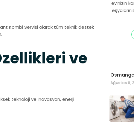
evinizin k
eşyalarını
illant Kombi Servisi olarak tüm teknik destek
.
ellikleri ve
Osmangaz
Ağustos 6, 
ksek teknoloji ve inovasyon, enerji