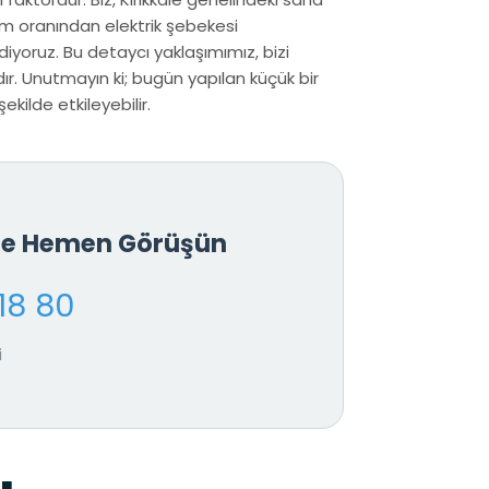
em oranından elektrik şebekesi
iyoruz. Bu detaycı yaklaşımımız, bizi
r. Unutmayın ki; bugün yapılan küçük bir
kilde etkileyebilir.
İle Hemen Görüşün
18 80
i