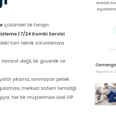
evinizin k
eşyalarını
me
çözümleri ile tanışın.
zleme | 7/24 Kombi Servisi
deki tüm teknik sorunlarınıza
amirat değil, bir güvenlik ve
Osmangaz
Ağustos 6, 
radyatör yıkama, ısınmayan petek
laması, merkezi sistem temizliği
ıyor, her bir müşterimize özel VIP