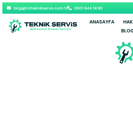
bilgi@24teknikservis.com.tr
0501 644 18 80
ANASAYFA
HAK
BLO
Balişeyh Pete