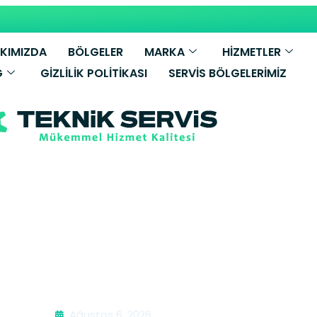
KIMIZDA
BÖLGELER
MARKA
HİZMETLER
G
GIZLILIK POLITIKASI
SERVIS BÖLGELERIMIZ
k Temizleme | 
Ağustos 6, 2026