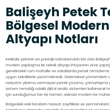
Balişeyh Petek 
Bölgesel Modern
Altyapı Notları
Kırıkkale şehrinin en prestijli noktalarından biri olan Baliş
modern yapılaşma ile teknik altyapı ihtiyacının zirve yaptığ
genelindeki tüm mahalle ve sokaklarda petek temizleme o
uygun tekniklerle yürütmektedir. Geleneksel yöntemlerin aks
radyatör yıkama, ısınmayan petek çözümü, çamurlaşma gi
sistem temizliği odaklı dijital analiz sistemleri kullanarak ha
için sunduğumuz her bir hizmet, aslında modern bir mühe
Bölgedeki eski binaların tesisat zayıflıkları ve yeni binaların
temizleme alanında uzmanlık düzeyini belirleyen en temel f