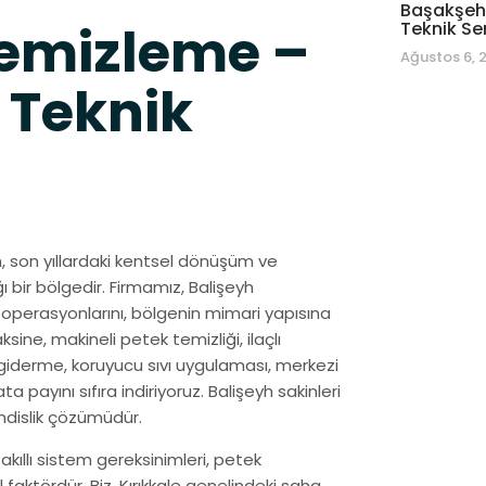
Başakşehi
Temizleme –
Teknik Se
Ağustos 6, 
 Teknik
eyh, son yıllardaki kentsel dönüşüm ve
ı bir bölgedir. Firmamız, Balişeyh
perasyonlarını, bölgenin mimari yapısına
ine, makineli petek temizliği, ilaçlı
derme, koruyucu sıvı uygulaması, merkezi
ta payını sıfıra indiriyoruz. Balişeyh sakinleri
ndislik çözümüdür.
 akıllı sistem gereksinimleri, petek
aktördür. Biz, Kırıkkale genelindeki saha