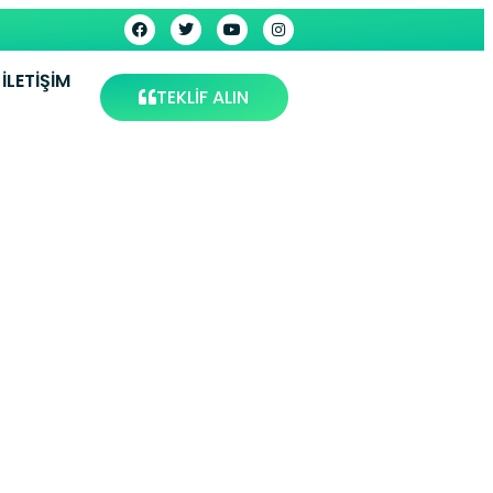
İLETIŞIM
TEKLİF ALIN
Kırıkkale