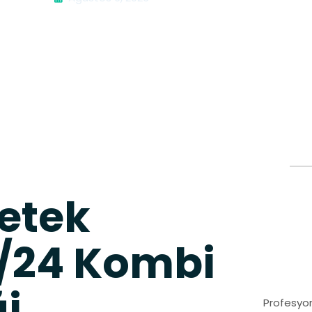
etek
7/24 Kombi
ği
Profesyon