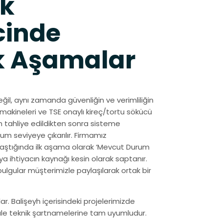
ek
cinde
k Aşamalar
il, aynı zamanda güvenliğin ve verimliliğin
makineleri ve TSE onaylı kireç/tortu sökücü
 tahliye edildikten sonra sisteme
um seviyeye çıkarılır. Firmamız
laştığında ilk aşama olarak ‘Mevcut Durum
ya ihtiyacın kaynağı kesin olarak saptanır.
ulgular müşterimizle paylaşılarak ortak bir
. Balişeyh içerisindeki projelerimizde
kkale teknik şartnamelerine tam uyumludur.