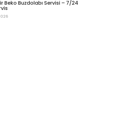
r Beko Buzdolabı Servisi – 7/24
rvis
2026