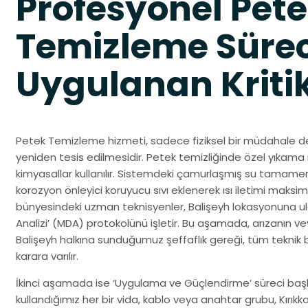
Profesyonel Pet
Temizleme Süre
Uygulanan Kriti
Petek Temizleme hizmeti, sadece fiziksel bir müdahale değ
yeniden tesis edilmesidir. Petek temizliğinde özel yıkama 
kimyasallar kullanılır. Sistemdeki çamurlaşmış su tamamen
korozyon önleyici koruyucu sıvı eklenerek ısı iletimi maksim
bünyesindeki uzman teknisyenler, Balişeyh lokasyonuna u
Analizi’ (MDA) protokolünü işletir. Bu aşamada, arızanın ve
Balişeyh halkına sunduğumuz şeffaflık gereği, tüm teknik b
karara varılır.
İkinci aşamada ise ‘Uygulama ve Güçlendirme’ süreci başlar
kullandığımız her bir vida, kablo veya anahtar grubu, Kırı