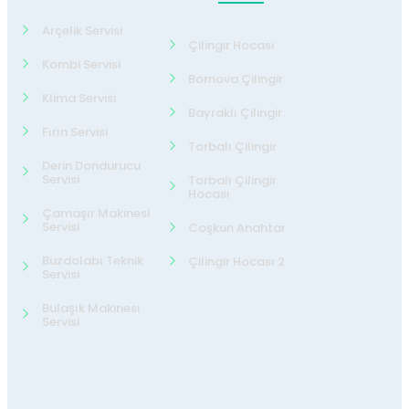
Arçelik Servisi
Çilingir Hocası
Kombi Servisi
Bornova Çilingir
Klima Servisi
Bayraklı Çilingir
Fırın Servisi
Torbalı Çilingir
Derin Dondurucu
Servisi
Torbalı Çilingir
Hocası
Çamaşır Makinesi
Servisi
Coşkun Anahtar
Buzdolabı Teknik
Çilingir Hocası 2
Servisi
Bulaşık Makinesi
Servisi