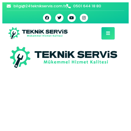
bilgi@24teknikservis.com.tr
0501 644 18 80
Şenlikköy Vaillant
Kombi Servisi –