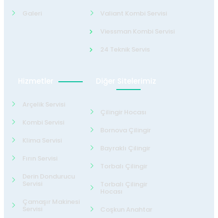
Galeri
Valiant Kombi Servisi
Viessman Kombi Servisi
24 Teknik Servis
Hizmetler
Diğer Sitelerimiz
Arçelik Servisi
Çilingir Hocası
Kombi Servisi
Bornova Çilingir
Klima Servisi
Bayraklı Çilingir
Fırın Servisi
Torbalı Çilingir
Derin Dondurucu
Servisi
Torbalı Çilingir
Hocası
Çamaşır Makinesi
Servisi
Coşkun Anahtar