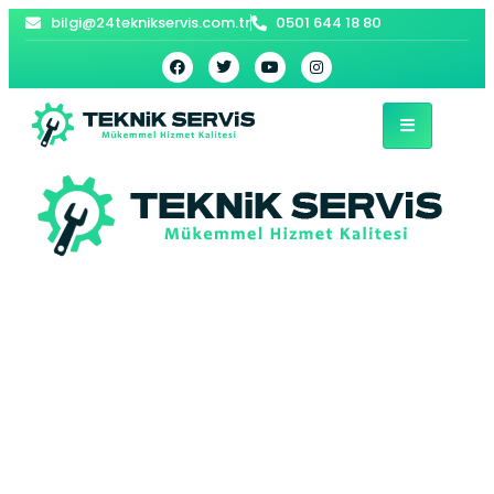
bilgi@24teknikservis.com.tr
0501 644 18 80
Kartaltepe
Demirdöküm
Kombi Servisi –