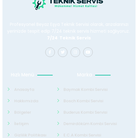
Profesyonel Beyaz Eşya Teknik Servisi olarak, arızalarınızı
yerinizde tespit edip 7/24 teknik servis hizmeti sağlıyoruz.
7/24 Teknik Servis
Hızlı Menü
Marka
Anasayfa
Baymak Kombi Servisi
Hakkımızda
Bosch Kombi Servisi
Bölgeler
Buderus Kombi Servisi
İletişim
Demirdöküm Kombi Servisi
Gizlilik Politikası
E.C.A Kombi Servisi