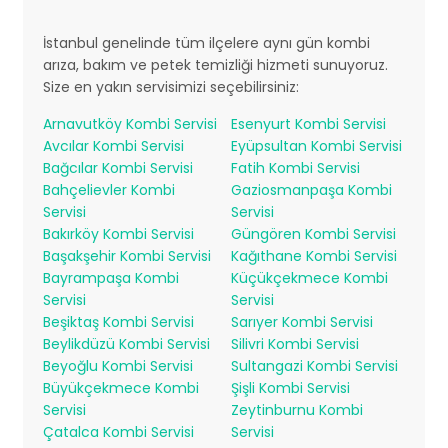
İstanbul genelinde tüm ilçelere aynı gün kombi
arıza, bakım ve petek temizliği hizmeti sunuyoruz.
Size en yakın servisimizi seçebilirsiniz:
Arnavutköy Kombi Servisi
Esenyurt Kombi Servisi
Avcılar Kombi Servisi
Eyüpsultan Kombi Servisi
Bağcılar Kombi Servisi
Fatih Kombi Servisi
Bahçelievler Kombi
Gaziosmanpaşa Kombi
Servisi
Servisi
Bakırköy Kombi Servisi
Güngören Kombi Servisi
Başakşehir Kombi Servisi
Kağıthane Kombi Servisi
Bayrampaşa Kombi
Küçükçekmece Kombi
Servisi
Servisi
Beşiktaş Kombi Servisi
Sarıyer Kombi Servisi
Beylikdüzü Kombi Servisi
Silivri Kombi Servisi
Beyoğlu Kombi Servisi
Sultangazi Kombi Servisi
Büyükçekmece Kombi
Şişli Kombi Servisi
Servisi
Zeytinburnu Kombi
Çatalca Kombi Servisi
Servisi