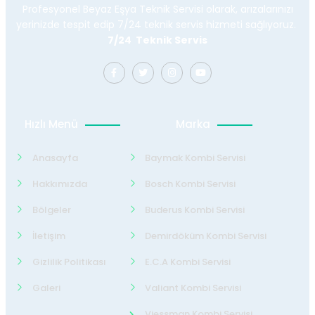
Profesyonel Beyaz Eşya Teknik Servisi olarak, arızalarınızı
yerinizde tespit edip 7/24 teknik servis hizmeti sağlıyoruz.
7/24 Teknik Servis
Hızlı Menü
Marka
Anasayfa
Baymak Kombi Servisi
Hakkımızda
Bosch Kombi Servisi
Bölgeler
Buderus Kombi Servisi
İletişim
Demirdöküm Kombi Servisi
Gizlilik Politikası
E.C.A Kombi Servisi
Galeri
Valiant Kombi Servisi
Viessman Kombi Servisi