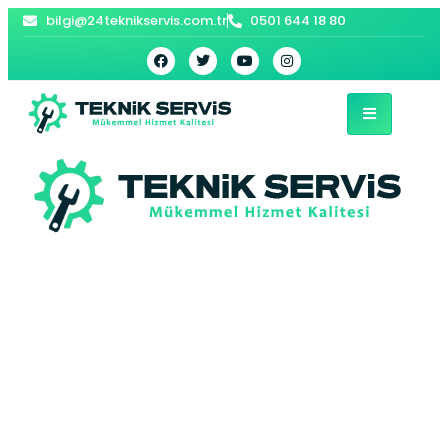
bilgi@24teknikservis.com.tr
0501 644 18 80
Basınköy
Viessmann Kombi