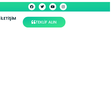
İLETIŞIM
TEKLİF ALIN
 Servisi
ervis