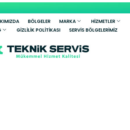
KIMIZDA
BÖLGELER
MARKA
HİZMETLER
G
GIZLILIK POLITIKASI
SERVIS BÖLGELERIMIZ
iessmann Kombi
evler Yetkili S