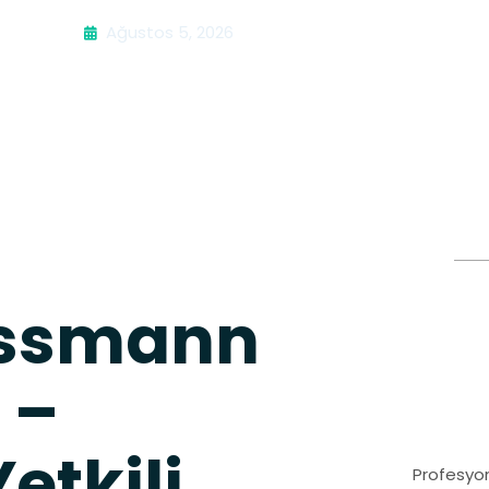
Ağustos 5, 2026
iessmann
 –
etkili
Profesyon