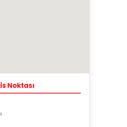
is Noktası
z.