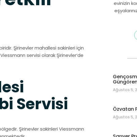
evinizin k
eşyalarını
ridir. Şirinevler mahallesi sakinleri için
 Viessmann servisi olarak Şirinevler’de
Gençosman
lesi
Güngören 
Ağustos 5, 
 Servisi
Özvatan P
Ağustos 5, 
bölgedir. Şirinevler sakinleri Viessmann
Sarıyer Pr
venmektedir.