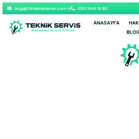
bilgi@24teknikservis.com.tr
0501 644 18 80
ANASAYFA
HAK
BLO
Şirinevler V
– Bahçeli