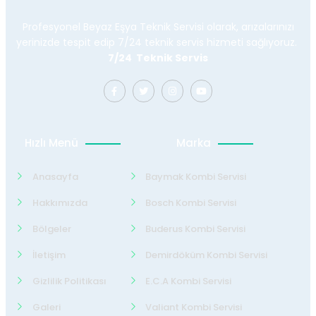
Profesyonel Beyaz Eşya Teknik Servisi olarak, arızalarınızı
yerinizde tespit edip 7/24 teknik servis hizmeti sağlıyoruz.
7/24 Teknik Servis
Hızlı Menü
Marka
Anasayfa
Baymak Kombi Servisi
Hakkımızda
Bosch Kombi Servisi
Bölgeler
Buderus Kombi Servisi
İletişim
Demirdöküm Kombi Servisi
Gizlilik Politikası
E.C.A Kombi Servisi
Galeri
Valiant Kombi Servisi