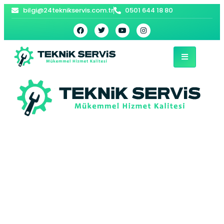
bilgi@24teknikservis.com.tr
0501 644 18 80
Çobançeşme
Viessmann Kombi
Servisi –