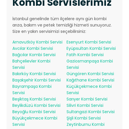
Kombi Servislerimiz
İstanbul genelinde tüm ilçelere aynı gün kombi
arıza, bakım ve petek temizliği hizmeti sunuyoruz.
Size en yakın servisimizi seçebilirsiniz:
Arnavutköy Kombi Servisi
Esenyurt Kombi Servisi
Avcılar Kombi Servisi
Eyüpsultan Kombi Servisi
Bağcılar Kombi Servisi
Fatih Kombi Servisi
Bahçelievler Kombi
Gaziosmanpaşa Kombi
Servisi
Servisi
Bakırköy Kombi Servisi
Güngören Kombi Servisi
Başakşehir Kombi Servisi
Kağıthane Kombi Servisi
Bayrampaşa Kombi
Küçükçekmece Kombi
Servisi
Servisi
Beşiktaş Kombi Servisi
Sarıyer Kombi Servisi
Beylikdüzü Kombi Servisi
Silivri Kombi Servisi
Beyoğlu Kombi Servisi
Sultangazi Kombi Servisi
Büyükçekmece Kombi
Şişli Kombi Servisi
Servisi
Zeytinburnu Kombi