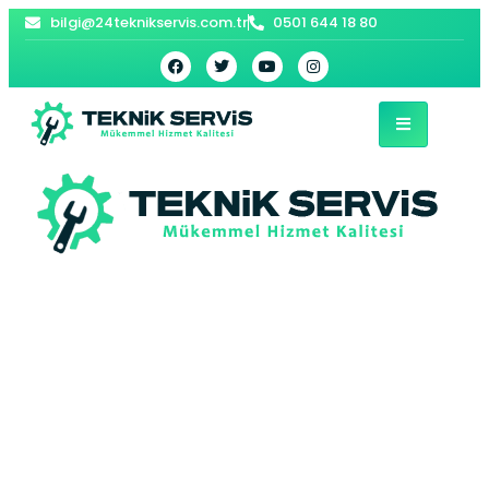
bilgi@24teknikservis.com.tr
0501 644 18 80
Bahçelievler Beko
Buzdolabı Servisi –