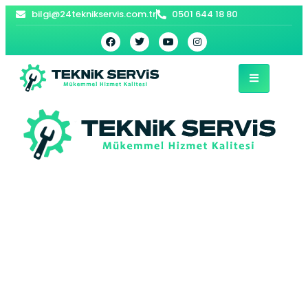
bilgi@24teknikservis.com.tr
0501 644 18 80
Üsküdar Bosch