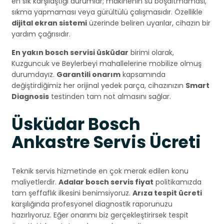
en sık karşılaştığı durumlar; makinenin su boşaltmaması,
sıkma yapmaması veya gürültülü çalışmasıdır. Özellikle
dijital ekran sistemi
üzerinde beliren uyarılar, cihazın bir
yardım çağrısıdır.
En yakın bosch servisi üsküdar
birimi olarak,
Kuzguncuk ve Beylerbeyi mahallelerine mobilize olmuş
durumdayız.
Garantili onarım
kapsamında
değiştirdiğimiz her orijinal yedek parça, cihazınızın
Smart
Diagnosis
testinden tam not almasını sağlar.
Üsküdar Bosch
Ankastre Servis Ücreti
Teknik servis hizmetinde en çok merak edilen konu
maliyetlerdir.
Adalar bosch servis fiyat
politikamızda
tam şeffaflık ilkesini benimsiyoruz.
Arıza tespit ücreti
karşılığında profesyonel diagnostik raporunuzu
hazırlıyoruz. Eğer onarımı biz gerçekleştirirsek tespit