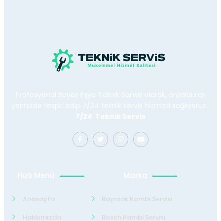
Profesyonel Beyaz Eşya Teknik Servisi olarak, arızalarınızı
yerinizde tespit edip 7/24 teknik servis hizmeti sağlıyoruz.
7/24 Teknik Servis
Hızlı Menü
Marka
Anasayfa
Baymak Kombi Servisi
Hakkımızda
Bosch Kombi Servisi