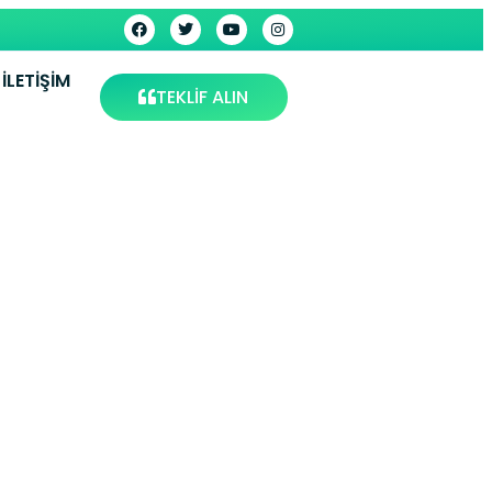
İLETIŞIM
TEKLİF ALIN
 Bağcılar