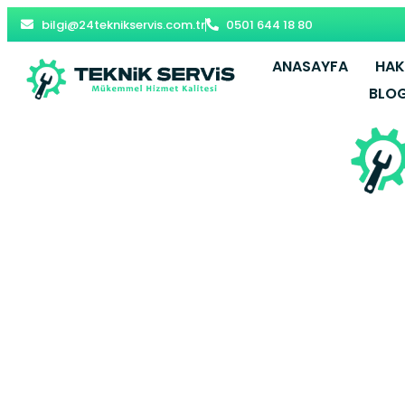
bilgi@24teknikservis.com.tr
0501 644 18 80
ANASAYFA
HAK
BLO
Kirazlı E.C.A 
Y