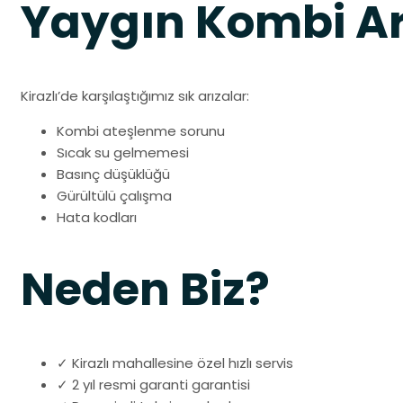
Yaygın Kombi Ar
Kirazlı’de karşılaştığımız sık arızalar:
Kombi ateşlenme sorunu
Sıcak su gelmemesi
Basınç düşüklüğü
Gürültülü çalışma
Hata kodları
Neden Biz?
✓ Kirazlı mahallesine özel hızlı servis
✓ 2 yıl resmi garanti garantisi