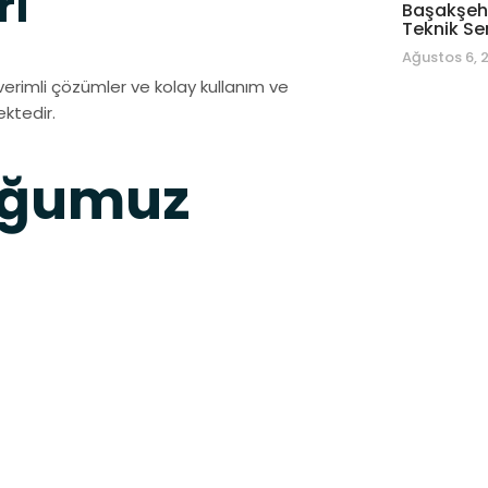
ri
Başakşehi
Teknik Se
Ağustos 6, 
verimli çözümler ve kolay kullanım ve
ektedir.
duğumuz