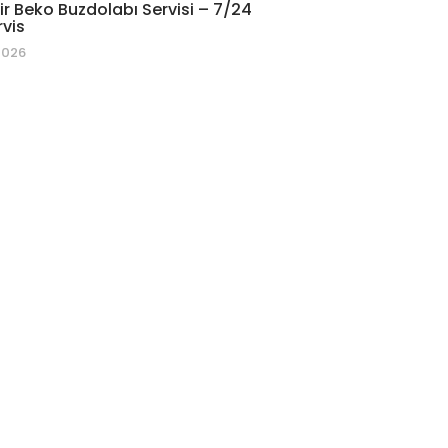
r Beko Buzdolabı Servisi – 7/24
rvis
2026