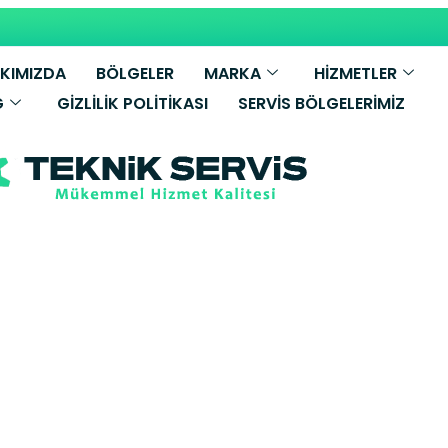
KIMIZDA
BÖLGELER
MARKA
HİZMETLER
G
GIZLILIK POLITIKASI
SERVIS BÖLGELERIMIZ
Kombi Servisi –
etkili Servis