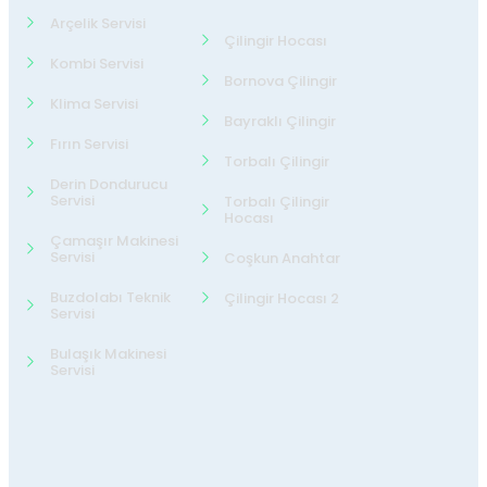
Arçelik Servisi
Çilingir Hocası
Kombi Servisi
Bornova Çilingir
Klima Servisi
Bayraklı Çilingir
Fırın Servisi
Torbalı Çilingir
Derin Dondurucu
Servisi
Torbalı Çilingir
Hocası
Çamaşır Makinesi
Servisi
Coşkun Anahtar
Buzdolabı Teknik
Çilingir Hocası 2
Servisi
Bulaşık Makinesi
Servisi