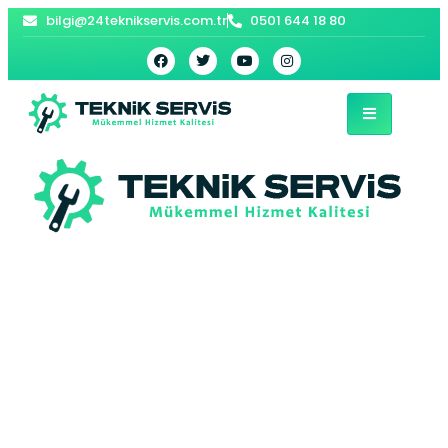
bilgi@24teknikservis.com.tr
0501 644 18 80
İnönü Vaillant
Kombi Servisi –