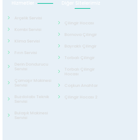
Hizmetler
Diğer Sitelerimiz
Arçelik Servisi
Çilingir Hocası
Kombi Servisi
Bornova Çilingir
Klima Servisi
Bayraklı Çilingir
Fırın Servisi
Torbalı Çilingir
Derin Dondurucu
Servisi
Torbalı Çilingir
Hocası
Çamaşır Makinesi
Servisi
Coşkun Anahtar
Buzdolabı Teknik
Çilingir Hocası 2
Servisi
Bulaşık Makinesi
Servisi