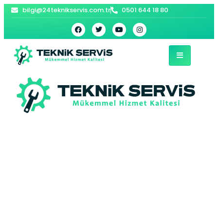
bilgi@24teknikservis.com.tr
0501 644 18 80
Yeşilkent Buderus
Kombi Servisi –