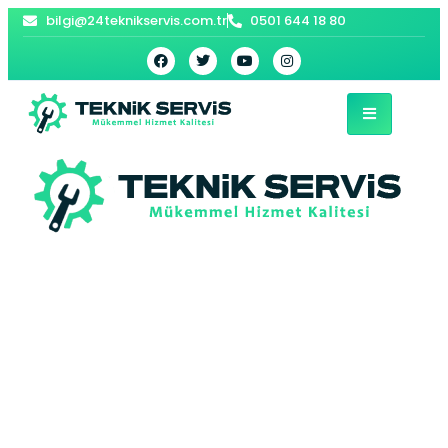
bilgi@24teknikservis.com.tr
0501 644 18 80
Merkez Buderus
Kombi Servisi –