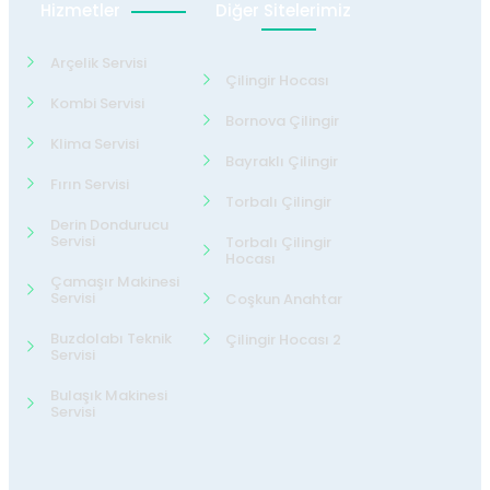
Hizmetler
Diğer Sitelerimiz
Arçelik Servisi
Çilingir Hocası
Kombi Servisi
Bornova Çilingir
Klima Servisi
Bayraklı Çilingir
Fırın Servisi
Torbalı Çilingir
Derin Dondurucu
Servisi
Torbalı Çilingir
Hocası
Çamaşır Makinesi
Servisi
Coşkun Anahtar
Buzdolabı Teknik
Çilingir Hocası 2
Servisi
Bulaşık Makinesi
Servisi