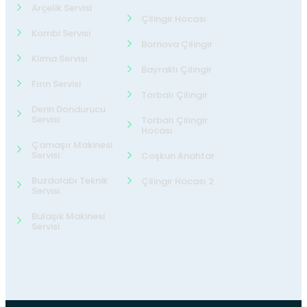
Arçelik Servisi
Çilingir Hocası
Kombi Servisi
Bornova Çilingir
Klima Servisi
Bayraklı Çilingir
Fırın Servisi
Torbalı Çilingir
Derin Dondurucu
Servisi
Torbalı Çilingir
Hocası
Çamaşır Makinesi
Servisi
Coşkun Anahtar
Buzdolabı Teknik
Çilingir Hocası 2
Servisi
Bulaşık Makinesi
Servisi