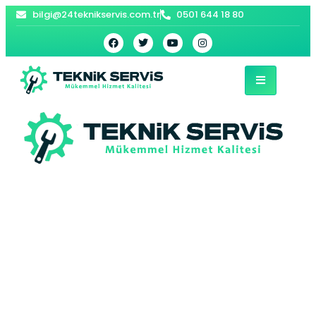
bilgi@24teknikservis.com.tr
0501 644 18 80
Cihangir Buderus
Kombi Servisi –