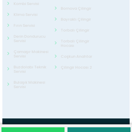
Kombi Servisi
Bornova Çilingir
Klima Servisi
Bayraklı Çilingir
Fırın Servisi
Torbalı Çilingir
Derin Dondurucu
Servisi
Torbalı Çilingir
Hocası
Çamaşır Makinesi
Servisi
Coşkun Anahtar
Buzdolabı Teknik
Çilingir Hocası 2
Servisi
Bulaşık Makinesi
Servisi
©2026
24 Teknik Servis
Tüm Hakları