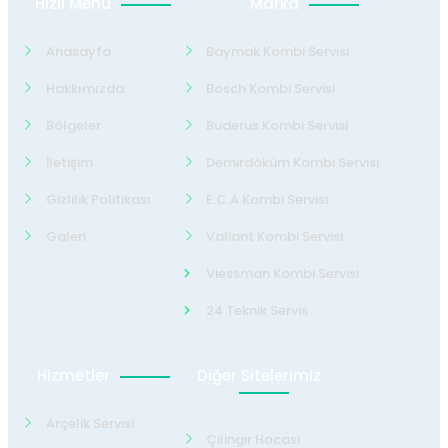
Hızlı Menü
Marka
Anasayfa
Baymak Kombi Servisi
Hakkımızda
Bosch Kombi Servisi
Bölgeler
Buderus Kombi Servisi
İletişim
Demirdöküm Kombi Servisi
Gizlilik Politikası
E.C.A Kombi Servisi
Galeri
Valiant Kombi Servisi
Viessman Kombi Servisi
24 Teknik Servis
Hizmetler
Diğer Sitelerimiz
Arçelik Servisi
Çilingir Hocası