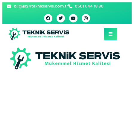
bilgi@24teknikservis.com.tr
0501 644 18 80
Örnek Vaillant
Kombi Servisi –