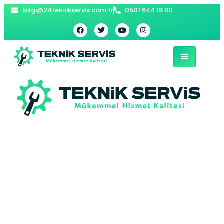
bilgi@24teknikservis.com.tr
0501 644 18 80
İçerenköy
Viessmann Kombi