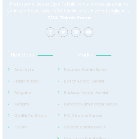
Profesyonel Beyaz Eşya Teknik Servisi olarak, arızalarınızı
yerinizde tespit edip 7/24 teknik servis hizmeti sağlıyoruz.
7/24 Teknik Servis
Hızlı Menü
Marka
Anasayfa
Baymak Kombi Servisi
Hakkımızda
Bosch Kombi Servisi
Bölgeler
Buderus Kombi Servisi
İletişim
Demirdöküm Kombi Servisi
Gizlilik Politikası
E.C.A Kombi Servisi
Galeri
Valiant Kombi Servisi
Viessman Kombi Servisi