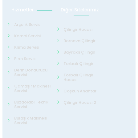
Hizmetler
Diğer Sitelerimiz
Arçelik Servisi
Çilingir Hocası
Kombi Servisi
Bornova Çilingir
Klima Servisi
Bayraklı Çilingir
Fırın Servisi
Torbalı Çilingir
Derin Dondurucu
Servisi
Torbalı Çilingir
Hocası
Çamaşır Makinesi
Servisi
Coşkun Anahtar
Buzdolabı Teknik
Çilingir Hocası 2
Servisi
Bulaşık Makinesi
Servisi