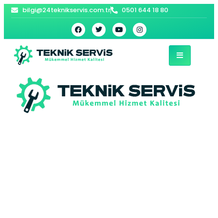
bilgi@24teknikservis.com.tr
0501 644 18 80
Merkez Baymak
Kombi Servisi –