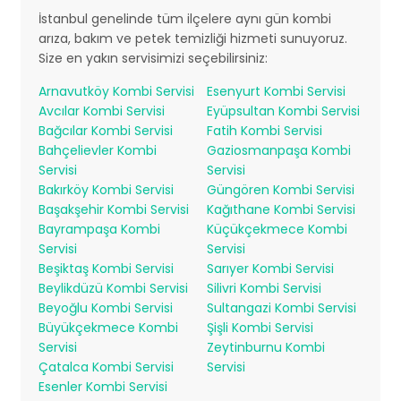
İstanbul genelinde tüm ilçelere aynı gün kombi
arıza, bakım ve petek temizliği hizmeti sunuyoruz.
Size en yakın servisimizi seçebilirsiniz:
Arnavutköy Kombi Servisi
Esenyurt Kombi Servisi
Avcılar Kombi Servisi
Eyüpsultan Kombi Servisi
Bağcılar Kombi Servisi
Fatih Kombi Servisi
Bahçelievler Kombi
Gaziosmanpaşa Kombi
Servisi
Servisi
Bakırköy Kombi Servisi
Güngören Kombi Servisi
Başakşehir Kombi Servisi
Kağıthane Kombi Servisi
Bayrampaşa Kombi
Küçükçekmece Kombi
Servisi
Servisi
Beşiktaş Kombi Servisi
Sarıyer Kombi Servisi
Beylikdüzü Kombi Servisi
Silivri Kombi Servisi
Beyoğlu Kombi Servisi
Sultangazi Kombi Servisi
Büyükçekmece Kombi
Şişli Kombi Servisi
Servisi
Zeytinburnu Kombi
Çatalca Kombi Servisi
Servisi
Esenler Kombi Servisi