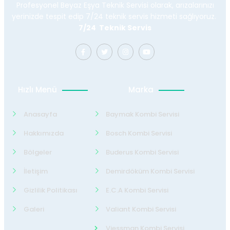
Profesyonel Beyaz Eşya Teknik Servisi olarak, arızalarınızı
yerinizde tespit edip 7/24 teknik servis hizmeti sağlıyoruz.
7/24 Teknik Servis
Hızlı Menü
Marka
Anasayfa
Baymak Kombi Servisi
Hakkımızda
Bosch Kombi Servisi
Bölgeler
Buderus Kombi Servisi
İletişim
Demirdöküm Kombi Servisi
Gizlilik Politikası
E.C.A Kombi Servisi
Galeri
Valiant Kombi Servisi
Viessman Kombi Servisi