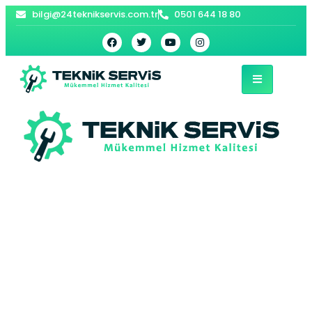
bilgi@24teknikservis.com.tr
0501 644 18 80
İslambey
Viessmann Kombi
Servisi –