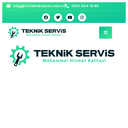
bilgi@24teknikservis.com.tr
0501 644 18 80
Dursunköy Baymak
Kombi Servisi –