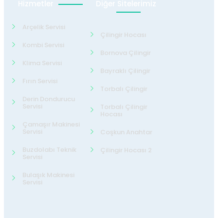
Hizmetler
Diğer Sitelerimiz
Arçelik Servisi
Çilingir Hocası
Kombi Servisi
Bornova Çilingir
Klima Servisi
Bayraklı Çilingir
Fırın Servisi
Torbalı Çilingir
Derin Dondurucu
Servisi
Torbalı Çilingir
Hocası
Çamaşır Makinesi
Servisi
Coşkun Anahtar
Buzdolabı Teknik
Çilingir Hocası 2
Servisi
Bulaşık Makinesi
Servisi