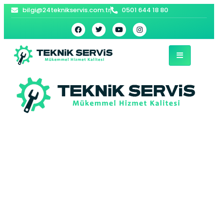
bilgi@24teknikservis.com.tr
0501 644 18 80
Boğazköy Baymak
Kombi Servisi –