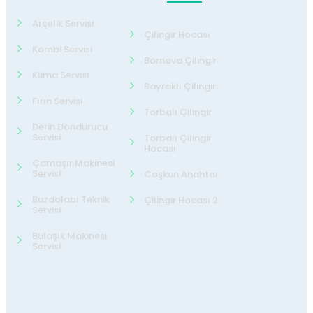
Arçelik Servisi
Çilingir Hocası
Kombi Servisi
Bornova Çilingir
Klima Servisi
Bayraklı Çilingir
Fırın Servisi
Torbalı Çilingir
Derin Dondurucu
Servisi
Torbalı Çilingir
Hocası
Çamaşır Makinesi
Servisi
Coşkun Anahtar
Buzdolabı Teknik
Çilingir Hocası 2
Servisi
Bulaşık Makinesi
Servisi