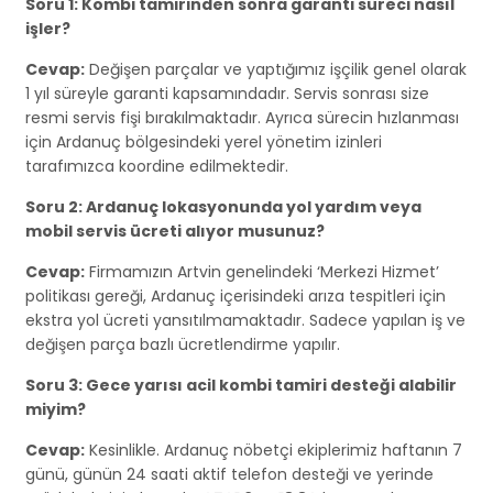
Soru 1: Kombi tamirinden sonra garanti süreci nasıl
işler?
Cevap:
Değişen parçalar ve yaptığımız işçilik genel olarak
1 yıl süreyle garanti kapsamındadır. Servis sonrası size
resmi servis fişi bırakılmaktadır. Ayrıca sürecin hızlanması
için Ardanuç bölgesindeki yerel yönetim izinleri
tarafımızca koordine edilmektedir.
Soru 2: Ardanuç lokasyonunda yol yardım veya
mobil servis ücreti alıyor musunuz?
Cevap:
Firmamızın Artvin genelindeki ‘Merkezi Hizmet’
politikası gereği, Ardanuç içerisindeki arıza tespitleri için
ekstra yol ücreti yansıtılmamaktadır. Sadece yapılan iş ve
değişen parça bazlı ücretlendirme yapılır.
Soru 3: Gece yarısı acil kombi tamiri desteği alabilir
miyim?
Cevap:
Kesinlikle. Ardanuç nöbetçi ekiplerimiz haftanın 7
günü, günün 24 saati aktif telefon desteği ve yerinde