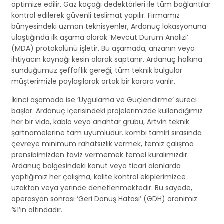
optimize edilir. Gaz kaçağı dedektörleri ile tüm bağlantılar
kontrol edilerek güvenli teslimat yapılır. Firmamız
bünyesindeki uzman teknisyenler, Ardanuç lokasyonuna
ulaştığında ilk aşama olarak ‘Mevcut Durum Analizi’
(MDA) protokolünü işletir. Bu aşamada, arızanın veya
ihtiyacın kaynağı kesin olarak saptanır. Ardanuç halkına
sunduğumuz şeffaflık gereği, tüm teknik bulgular
müşterimizle paylaşılarak ortak bir karara varılır.
İkinci aşamada ise ‘Uygulama ve Güçlendirme’ süreci
başlar. Ardanuç içerisindeki projelerimizde kullandığımız
her bir vida, kablo veya anahtar grubu, Artvin teknik
şartnamelerine tam uyumludur. kombi tamiri sırasında
çevreye minimum rahatsızlık vermek, temiz çalışma
prensibimizden taviz vermemek temel kuralımızdır.
Ardanuç bölgesindeki konut veya ticari alanlarda
yaptığımız her çalışma, kalite kontrol ekiplerimizce
uzaktan veya yerinde denetlenmektedir. Bu sayede,
operasyon sonrası ‘Geri Dönüş Hatası’ (GDH) oranımız
%1’in altındadır.