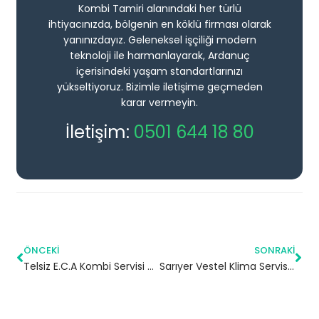
Kombi Tamiri alanındaki her türlü
ihtiyacınızda, bölgenin en köklü firması olarak
yanınızdayız. Geleneksel işçiliği modern
teknoloji ile harmanlayarak, Ardanuç
içerisindeki yaşam standartlarınızı
yükseltiyoruz. Bizimle iletişime geçmeden
karar vermeyin.
İletişim:
0501 644 18 80
ÖNCEKI
SONRAKI
Telsiz E.C.A Kombi Servisi – Zeytinburnu Yetkili Servis
Sarıyer Vestel Klima Servisi – 7/24 Klima Tamiri – Klima Bakımı