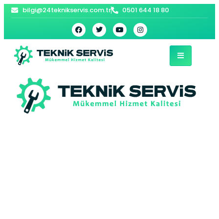
bilgi@24teknikservis.com.tr
0501 644 18 80
Ardanuç Kombi