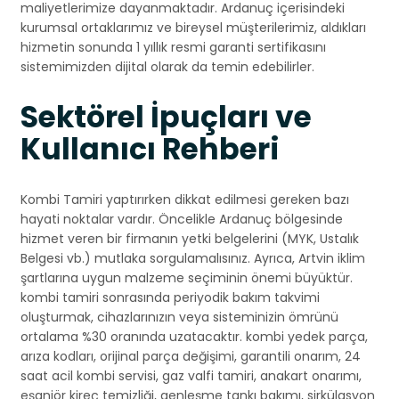
maliyetlerimize dayanmaktadır. Ardanuç içerisindeki
kurumsal ortaklarımız ve bireysel müşterilerimiz, aldıkları
hizmetin sonunda 1 yıllık resmi garanti sertifikasını
sistemimizden dijital olarak da temin edebilirler.
Sektörel İpuçları ve
Kullanıcı Rehberi
Kombi Tamiri yaptırırken dikkat edilmesi gereken bazı
hayati noktalar vardır. Öncelikle Ardanuç bölgesinde
hizmet veren bir firmanın yetki belgelerini (MYK, Ustalık
Belgesi vb.) mutlaka sorgulamalısınız. Ayrıca, Artvin iklim
şartlarına uygun malzeme seçiminin önemi büyüktür.
kombi tamiri sonrasında periyodik bakım takvimi
oluşturmak, cihazlarınızın veya sisteminizin ömrünü
ortalama %30 oranında uzatacaktır. kombi yedek parça,
arıza kodları, orijinal parça değişimi, garantili onarım, 24
saat acil kombi servisi, gaz valfi tamiri, anakart onarımı,
eşanjör kireç temizliği, genleşme tankı bakımı, sirkülasyon