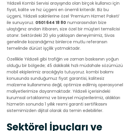
Yıldızeli Kombi Servisi arayışında olan birçok kullanıcı için
fiyat, kalite ve hız üçgeni en önemli kriterdir. Biz bu
üçgeni, Yıldızeli sakinlerine özel ‘Premium Hizmet Paketi’
ile sunuyoruz.
0501 644 18 80
numarasından bize
ulaştığınız andan itibaren, size özel bir müşteri temsilcisi
atanır. Sektördeki 20 yıla yaklaşan deneyimimiz, Sivas
genelinde kazandığımız binlerce mutlu referansın
temelinde dürüst işçilik yatmaktadır.
Özellikle Yıldızeli gibi trafiğin ve zaman baskısının yoğun
olduğu bir bölgede; 45 dakikalık hızlı müdahale sözümüzü
mobil ekiplerimiz aracılığıyla tutuyoruz. kombi bakımı
konusunda sunduğumuz fiyat garantisi, kalitesiz
malzeme kullanımına değil, optimize edilmiş operasyonel
maliyetlerimize dayanmaktadır. Yıldızeli içerisindeki
kurumsal ortaklarımız ve bireysel müşterilerimiz, aldıkları
hizmetin sonunda 1 yıllık resmi garanti sertifikasını
sistemimizden dijital olarak da temin edebilirler.
Sektörel İpuçları ve