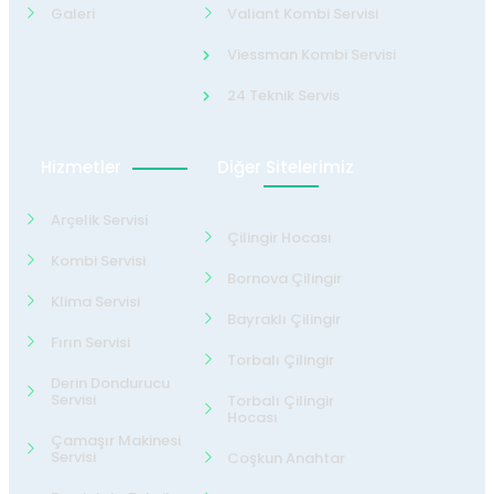
Galeri
Valiant Kombi Servisi
Viessman Kombi Servisi
24 Teknik Servis
Hizmetler
Diğer Sitelerimiz
Arçelik Servisi
Çilingir Hocası
Kombi Servisi
Bornova Çilingir
Klima Servisi
Bayraklı Çilingir
Fırın Servisi
Torbalı Çilingir
Derin Dondurucu
Servisi
Torbalı Çilingir
Hocası
Çamaşır Makinesi
Servisi
Coşkun Anahtar