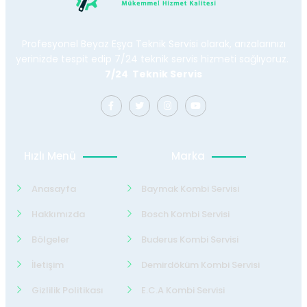
Profesyonel Beyaz Eşya Teknik Servisi olarak, arızalarınızı
yerinizde tespit edip 7/24 teknik servis hizmeti sağlıyoruz.
7/24 Teknik Servis
Hızlı Menü
Marka
Anasayfa
Baymak Kombi Servisi
Hakkımızda
Bosch Kombi Servisi
Bölgeler
Buderus Kombi Servisi
İletişim
Demirdöküm Kombi Servisi
Gizlilik Politikası
E.C.A Kombi Servisi