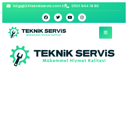
bilgi@24teknikservis.com.tr
0501 644 18 80
Yıldızeli Kombi