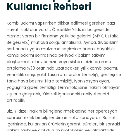
Kullanıcı Rehberi
Kombi Bakımı yaptırırken dikkat edilmesi gereken bazı
hayati noktalar vardır. Öncelikle Yıldızeli bölgesinde
hizmet veren bir firmanın yetki belgelerini (MYK, Ustalık
Belgesi vb.) mutlaka sorgulamalısınız. Ayrıca, Sivas iklim
şartlarına uygun malzeme seçiminin önemi büyüktür.
kombi bakımı sonrasında periyodik bakım takvimi
oluşturmak, cihazlarınızın veya sisteminizin ömrünü
ortalama %30 oranında uzatacaktır. yıllık kombi bakımı,
verimlilik artışı, yakıt tasarrufu, brülör temizliği, genleşme
tankı hava basımı, filtre temizliği, iyonizasyon ayarı,
yoğuşma gideri temizliği terminolojisine hakim olmayan
kişilerle çalışmak, Yıldızeli içerisindeki maliyetlerinizi
artırabilir.
Biz, Yıldızeli halkını bilinçlendirmek adına her operasyon
sonrası teknik bir bilgilendirme notu sunuyoruz. Bu not
içerisinde, kullanılan ürünlerin garanti süreleri, bir sonraki
bakım tarihi ve acil durum protokolleri yer almaktadır.