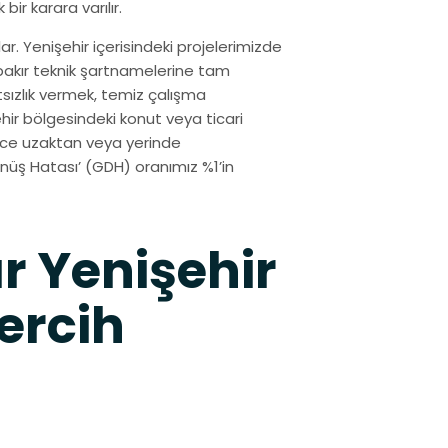
ir karara varılır.
. Yenişehir içerisindeki projelerimizde
rbakır teknik şartnamelerine tam
sızlık vermek, temiz çalışma
ir bölgesindeki konut veya ticari
izce uzaktan veya yerinde
üş Hatası’ (GDH) oranımız %1’in
r Yenişehir
ercih