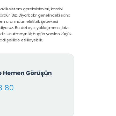
 akıllı sistem gereksinimleri, kombi
rdür. Biz, Diyarbakır genelindeki saha
nem oranından elektrik şebekesi
iyoruz. Bu detaycı yaklaşımımız, bizi
dır. Unutmayın ki; bugün yapılan küçük
di şekilde etkileyebilir.
le Hemen Görüşün
8 80