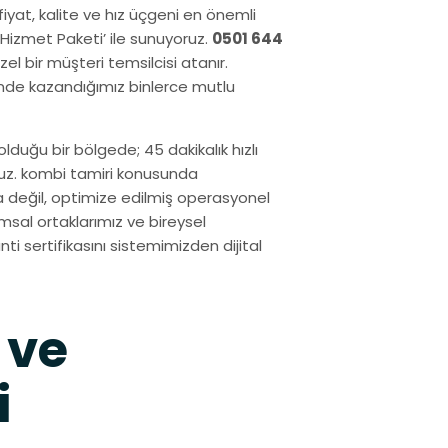
 fiyat, kalite ve hız üçgeni en önemli
m Hizmet Paketi’ ile sunuyoruz.
0501 644
l bir müşteri temsilcisi atanır.
inde kazandığımız binlerce mutlu
olduğu bir bölgede; 45 dakikalık hızlı
ruz. kombi tamiri konusunda
a değil, optimize edilmiş operasyonel
msal ortaklarımız ve bireysel
nti sertifikasını sistemimizden dijital
 ve
i