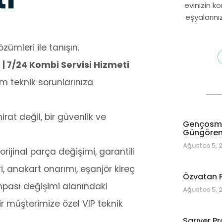
evinizin k
eşyalarını
zümleri ile tanışın.
| 7/24 Kombi Servisi Hizmeti
m teknik sorunlarınıza
at değil, bir güvenlik ve
Gençosman
Güngören 
Ağustos 5, 
rijinal parça değişimi, garantili
i, anakart onarımı, eşanjör kireç
Özvatan P
mpası değişimi alanındaki
Ağustos 5, 
ir müşterimize özel VIP teknik
Sarıyer Pr