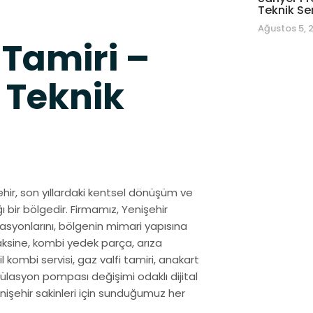
Teknik Se
Ağustos 5, 
 Tamiri –
 Teknik
şehir, son yıllardaki kentsel dönüşüm ve
ı bir bölgedir. Firmamız, Yenişehir
syonlarını, bölgenin mimari yapısına
aksine, kombi yedek parça, arıza
il kombi servisi, gaz valfi tamiri, anakart
külasyon pompası değişimi odaklı dijital
Yenişehir sakinleri için sunduğumuz her