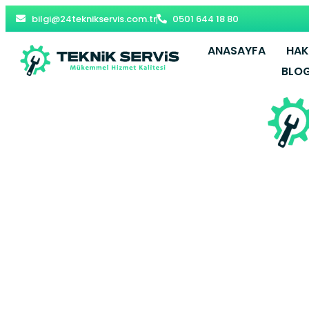
bilgi@24teknikservis.com.tr
0501 644 18 80
ANASAYFA
HAK
BLO
Yenişehir Ko