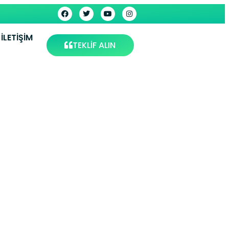
İLETIŞIM
TEKLİF ALIN
yarbakır