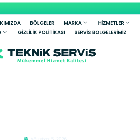
KIMIZDA
BÖLGELER
MARKA
HİZMETLER
G
GIZLILIK POLITIKASI
SERVIS BÖLGELERIMIZ
mbi Tamiri | Di
Ağustos 5, 2026