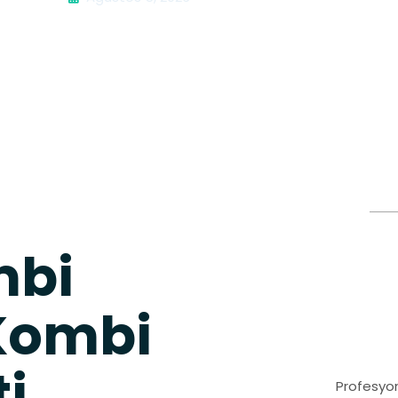
mbi
 Kombi
ti
Profesyon