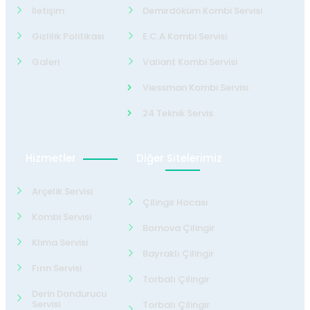
İletişim
Demirdöküm Kombi Servisi
Gizlilik Politikası
E.C.A Kombi Servisi
Galeri
Valiant Kombi Servisi
Viessman Kombi Servisi
24 Teknik Servis
Hizmetler
Diğer Sitelerimiz
Arçelik Servisi
Çilingir Hocası
Kombi Servisi
Bornova Çilingir
Klima Servisi
Bayraklı Çilingir
Fırın Servisi
Torbalı Çilingir
Derin Dondurucu
Servisi
Torbalı Çilingir