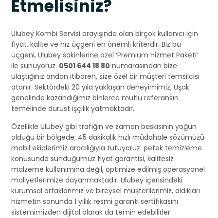
Etmelisiniz?
Ulubey Kombi Servisi arayışında olan birçok kullanıcı için
fiyat, kalite ve hız üçgeni en önemli kriterdir. Biz bu
üçgeni, Ulubey sakinlerine özel ‘Premium Hizmet Paketi’
ile sunuyoruz.
0501 644 18 80
numarasından bize
ulaştığınız andan itibaren, size özel bir müşteri temsilcisi
atanır. Sektördeki 20 yıla yaklaşan deneyimimiz, Uşak
genelinde kazandığımız binlerce mutlu referansın
temelinde dürüst işçilik yatmaktadır.
Özellikle Ulubey gibi trafiğin ve zaman baskısının yoğun
olduğu bir bölgede; 45 dakikalık hızlı müdahale sözümüzü
mobil ekiplerimiz aracılığıyla tutuyoruz. petek temizleme
konusunda sunduğumuz fiyat garantisi, kalitesiz
malzeme kullanımına değil, optimize edilmiş operasyonel
maliyetlerimize dayanmaktadır. Ulubey içerisindeki
kurumsal ortaklarımız ve bireysel müşterilerimiz, aldıkları
hizmetin sonunda 1 yıllık resmi garanti sertifikasını
sistemimizden dijital olarak da temin edebilirler.