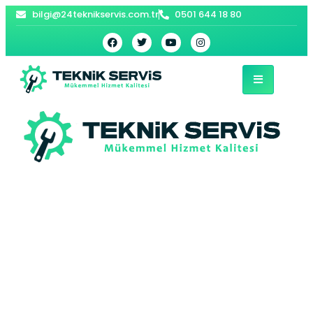
bilgi@24teknikservis.com.tr
0501 644 18 80
Ulubey Petek