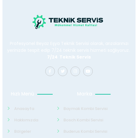
Profesyonel Beyaz Eşya Teknik Servisi olarak, arızalarınızı
yerinizde tespit edip 7/24 teknik servis hizmeti sağlıyoruz.
7/24 Teknik Servis
Hızlı Menü
Marka
Anasayfa
Baymak Kombi Servisi
Hakkımızda
Bosch Kombi Servisi
Bölgeler
Buderus Kombi Servisi