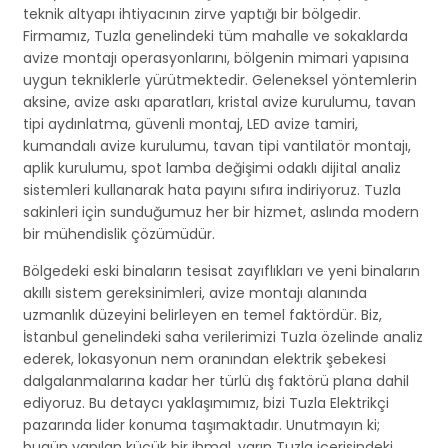
teknik altyapı ihtiyacının zirve yaptığı bir bölgedir.
Firmamız, Tuzla genelindeki tüm mahalle ve sokaklarda
avize montajı operasyonlarını, bölgenin mimari yapısına
uygun tekniklerle yürütmektedir. Geleneksel yöntemlerin
aksine, avize askı aparatları, kristal avize kurulumu, tavan
tipi aydınlatma, güvenli montaj, LED avize tamiri,
kumandalı avize kurulumu, tavan tipi vantilatör montajı,
aplik kurulumu, spot lamba değişimi odaklı dijital analiz
sistemleri kullanarak hata payını sıfıra indiriyoruz. Tuzla
sakinleri için sunduğumuz her bir hizmet, aslında modern
bir mühendislik çözümüdür.
Bölgedeki eski binaların tesisat zayıflıkları ve yeni binaların
akıllı sistem gereksinimleri, avize montajı alanında
uzmanlık düzeyini belirleyen en temel faktördür. Biz,
İstanbul genelindeki saha verilerimizi Tuzla özelinde analiz
ederek, lokasyonun nem oranından elektrik şebekesi
dalgalanmalarına kadar her türlü dış faktörü plana dahil
ediyoruz. Bu detaycı yaklaşımımız, bizi Tuzla Elektrikçi
pazarında lider konuma taşımaktadır. Unutmayın ki;
bugün yapılan küçük bir ihmal, yarın Tuzla içerisindeki