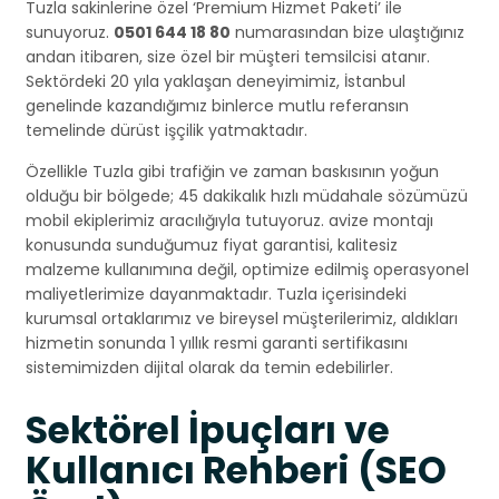
Tuzla sakinlerine özel ‘Premium Hizmet Paketi’ ile
sunuyoruz.
0501 644 18 80
numarasından bize ulaştığınız
andan itibaren, size özel bir müşteri temsilcisi atanır.
Sektördeki 20 yıla yaklaşan deneyimimiz, İstanbul
genelinde kazandığımız binlerce mutlu referansın
temelinde dürüst işçilik yatmaktadır.
Özellikle Tuzla gibi trafiğin ve zaman baskısının yoğun
olduğu bir bölgede; 45 dakikalık hızlı müdahale sözümüzü
mobil ekiplerimiz aracılığıyla tutuyoruz. avize montajı
konusunda sunduğumuz fiyat garantisi, kalitesiz
malzeme kullanımına değil, optimize edilmiş operasyonel
maliyetlerimize dayanmaktadır. Tuzla içerisindeki
kurumsal ortaklarımız ve bireysel müşterilerimiz, aldıkları
hizmetin sonunda 1 yıllık resmi garanti sertifikasını
sistemimizden dijital olarak da temin edebilirler.
Sektörel İpuçları ve
Kullanıcı Rehberi (SEO