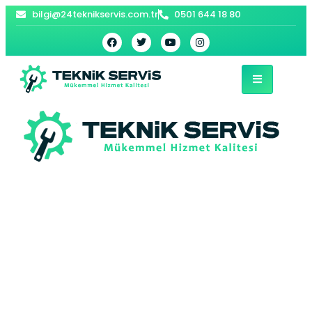
bilgi@24teknikservis.com.tr
0501 644 18 80
Tuzla Avize Montajı