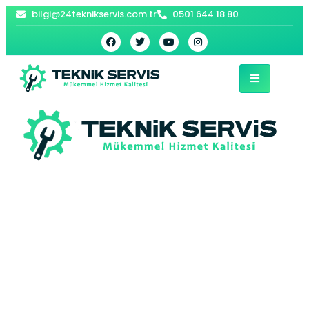
bilgi@24teknikservis.com.tr
0501 644 18 80
Turhal Kombi