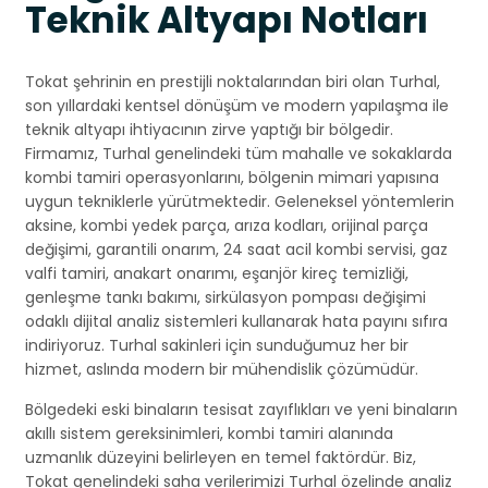
Teknik Altyapı Notları
Tokat şehrinin en prestijli noktalarından biri olan Turhal,
son yıllardaki kentsel dönüşüm ve modern yapılaşma ile
teknik altyapı ihtiyacının zirve yaptığı bir bölgedir.
Firmamız, Turhal genelindeki tüm mahalle ve sokaklarda
kombi tamiri operasyonlarını, bölgenin mimari yapısına
uygun tekniklerle yürütmektedir. Geleneksel yöntemlerin
aksine, kombi yedek parça, arıza kodları, orijinal parça
değişimi, garantili onarım, 24 saat acil kombi servisi, gaz
valfi tamiri, anakart onarımı, eşanjör kireç temizliği,
genleşme tankı bakımı, sirkülasyon pompası değişimi
odaklı dijital analiz sistemleri kullanarak hata payını sıfıra
indiriyoruz. Turhal sakinleri için sunduğumuz her bir
hizmet, aslında modern bir mühendislik çözümüdür.
Bölgedeki eski binaların tesisat zayıflıkları ve yeni binaların
akıllı sistem gereksinimleri, kombi tamiri alanında
uzmanlık düzeyini belirleyen en temel faktördür. Biz,
Tokat genelindeki saha verilerimizi Turhal özelinde analiz