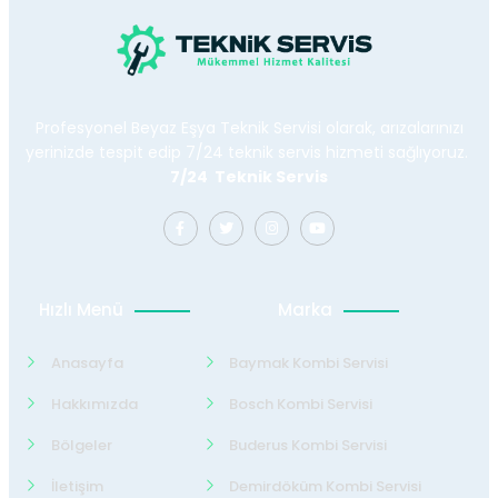
Profesyonel Beyaz Eşya Teknik Servisi olarak, arızalarınızı
yerinizde tespit edip 7/24 teknik servis hizmeti sağlıyoruz.
7/24 Teknik Servis
Hızlı Menü
Marka
Anasayfa
Baymak Kombi Servisi
Hakkımızda
Bosch Kombi Servisi
Bölgeler
Buderus Kombi Servisi
İletişim
Demirdöküm Kombi Servisi