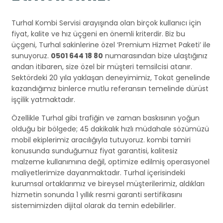
Turhal Kombi Servisi arayışında olan birçok kullanıcı için
fiyat, kalite ve hız üçgeni en önemli kriterdir. Biz bu
üçgeni, Turhal sakinlerine özel ‘Premium Hizmet Paketi’ ile
sunuyoruz.
0501 644 18 80
numarasından bize ulaştığınız
andan itibaren, size özel bir müşteri temsilcisi atanır.
Sektördeki 20 yıla yaklaşan deneyimimiz, Tokat genelinde
kazandığımız binlerce mutlu referansın temelinde dürüst
işçilik yatmaktadır.
Özellikle Turhal gibi trafiğin ve zaman baskısının yoğun
olduğu bir bölgede; 45 dakikalık hızlı müdahale sözümüzü
mobil ekiplerimiz aracılığıyla tutuyoruz. kombi tamiri
konusunda sunduğumuz fiyat garantisi, kalitesiz
malzeme kullanımına değil, optimize edilmiş operasyonel
maliyetlerimize dayanmaktadır. Turhal içerisindeki
kurumsal ortaklarımız ve bireysel müşterilerimiz, aldıkları
hizmetin sonunda 1 yıllık resmi garanti sertifikasını
sistemimizden dijital olarak da temin edebilirler.