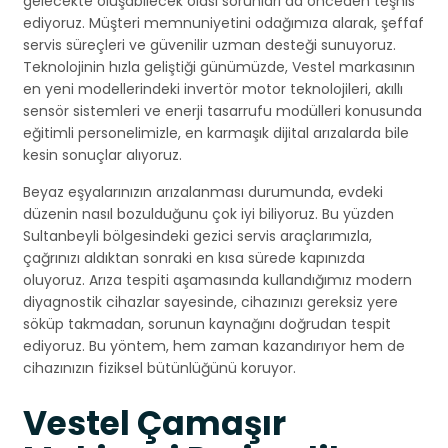
gelecekte oluşabilecek olası sorunları da önceden teşhis
ediyoruz. Müşteri memnuniyetini odağımıza alarak, şeffaf
servis süreçleri ve güvenilir uzman desteği sunuyoruz.
Teknolojinin hızla geliştiği günümüzde, Vestel markasının
en yeni modellerindeki invertör motor teknolojileri, akıllı
sensör sistemleri ve enerji tasarrufu modülleri konusunda
eğitimli personelimizle, en karmaşık dijital arızalarda bile
kesin sonuçlar alıyoruz.
Beyaz eşyalarınızın arızalanması durumunda, evdeki
düzenin nasıl bozulduğunu çok iyi biliyoruz. Bu yüzden
Sultanbeyli bölgesindeki gezici servis araçlarımızla,
çağrınızı aldıktan sonraki en kısa sürede kapınızda
oluyoruz. Arıza tespiti aşamasında kullandığımız modern
diyagnostik cihazlar sayesinde, cihazınızı gereksiz yere
söküp takmadan, sorunun kaynağını doğrudan tespit
ediyoruz. Bu yöntem, hem zaman kazandırıyor hem de
cihazınızın fiziksel bütünlüğünü koruyor.
Vestel Çamaşır