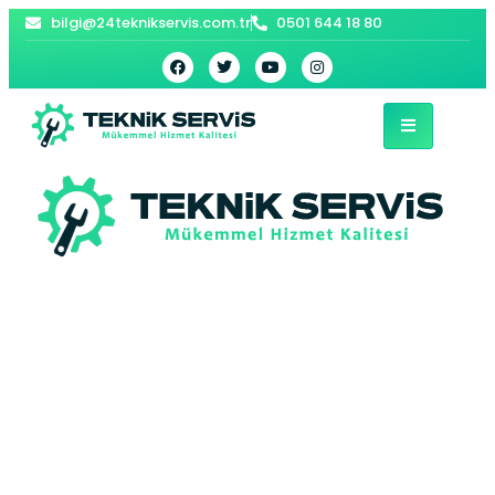
bilgi@24teknikservis.com.tr
0501 644 18 80
Sultanbeyli Vestel
Çamaşır Makinesi