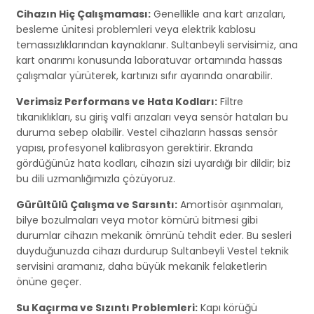
Cihazın Hiç Çalışmaması:
Genellikle ana kart arızaları,
besleme ünitesi problemleri veya elektrik kablosu
temassızlıklarından kaynaklanır. Sultanbeyli servisimiz, ana
kart onarımı konusunda laboratuvar ortamında hassas
çalışmalar yürüterek, kartınızı sıfır ayarında onarabilir.
Verimsiz Performans ve Hata Kodları:
Filtre
tıkanıklıkları, su giriş valfi arızaları veya sensör hataları bu
duruma sebep olabilir. Vestel cihazların hassas sensör
yapısı, profesyonel kalibrasyon gerektirir. Ekranda
gördüğünüz hata kodları, cihazın sizi uyardığı bir dildir; biz
bu dili uzmanlığımızla çözüyoruz.
Gürültülü Çalışma ve Sarsıntı:
Amortisör aşınmaları,
bilye bozulmaları veya motor kömürü bitmesi gibi
durumlar cihazın mekanik ömrünü tehdit eder. Bu sesleri
duyduğunuzda cihazı durdurup Sultanbeyli Vestel teknik
servisini aramanız, daha büyük mekanik felaketlerin
önüne geçer.
Su Kaçırma ve Sızıntı Problemleri:
Kapı körüğü