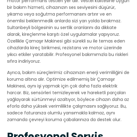
motor performans testleri yer alır. Vestel kalitesine uygun
bir bakım hizmeti, cihazınızın ses seviyesini düşürür,
yıkama veya soğutma performansını artırır ve en
önemlisi beklenmedik anlarda sizi yarı yolda bırakmaz.
Sultanbeyli bölgesinin su sertlik oranlarını da dikkate
alarak, kireçlenme karşıtı özel uygulamalar yapıyoruz.
Özellikle Çamaşır Makinesi gibi sürekli su ile temas eden
cihazlarda kireç birikmesi, rezistans ve motor üzerinde
yıkıcı etkiler yaratabilir. Profesyonel bakımımızla bu riskleri
sıfıra indiriyoruz.
Ayrıca, bakım süreçlerimiz cihazınızın enerji verimliliğini de
koruma altına alır. Optimize edilmemiş bir Çamaşır
Makinesi, aynı işi yapmak için çok daha fazla elektrik
harcar. Biz, sensörleri temizleyerek ve hareketli parçaları
yağlayarak sürtünmeyi azaltıyor, böylece cihazın daha az
eforla daha yüksek verimlilikte çalışmasını sağlıyoruz. Bu,
sadece faturanıza olumlu yansımakla kalmaz, aynı
zamanda çevreyi koruma çabalarınıza da destek olur.
Profesyonel Servis