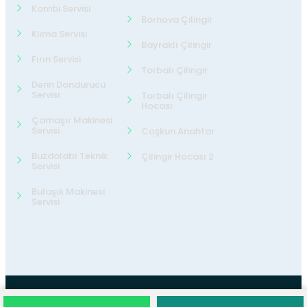
Kombi Servisi
Bornova Çilingir
Klima Servisi
Bayraklı Çilingir
Fırın Servisi
Torbalı Çilingir
Derin Dondurucu
Servisi
Torbalı Çilingir
Hocası
Çamaşır Makinesi
Servisi
Coşkun Anahtar
Buzdolabı Teknik
Çilingir Hocası 2
Servisi
Bulaşık Makinesi
Servisi
©2026
24 Teknik Servis
Tüm Hakları