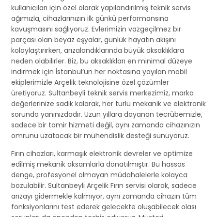
kullanıcıları için özel olarak yapılandırılmış teknik servis
ağımızla, cihazlarınızın ilk günkü performansına
kavuşmasını sağlıyoruz. Evlerimizin vazgeçilmez bir
parçası olan beyaz eşyalar, günlük hayatın akışını
kolaylaştırırken, arızalandıklarında büyük aksaklıklara
neden olabilirler. Biz, bu aksaklıkları en minimal düzeye
indirmek için İstanbul’un her noktasına yayılan mobil
ekiplerimizle Arçelik teknolojisine özel çözümler
üretiyoruz. Sultanbeyli teknik servis merkezimiz, marka
değerlerinize sadık kalarak, her türlü mekanik ve elektronik
sorunda yanınızdadır. Uzun yıllara dayanan tecrübemizle,
sadece bir tamir hizmeti değil, aynı zamanda cihazınızın
ömrünü uzatacak bir mühendislik desteği sunuyoruz.
Fırın cihazları, karmaşık elektronik devreler ve optimize
edilmiş mekanik aksamlarla donatılmıştır. Bu hassas
denge, profesyonel olmayan müdahalelerle kolayca
bozulabilir. Sultanbeyli Arçelik Fırın servisi olarak, sadece
arızayı gidermekle kalmıyor, aynı zamanda cihazın tüm
fonksiyonlarını test ederek gelecekte oluşabilecek olası