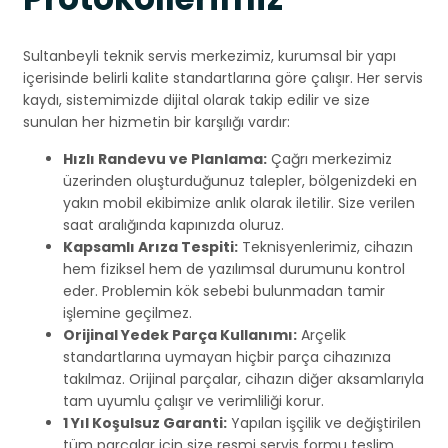
Sultanbeyli teknik servis merkezimiz, kurumsal bir yapı
içerisinde belirli kalite standartlarına göre çalışır. Her servis
kaydı, sistemimizde dijital olarak takip edilir ve size
sunulan her hizmetin bir karşılığı vardır:
Hızlı Randevu ve Planlama:
Çağrı merkezimiz
üzerinden oluşturduğunuz talepler, bölgenizdeki en
yakın mobil ekibimize anlık olarak iletilir. Size verilen
saat aralığında kapınızda oluruz.
Kapsamlı Arıza Tespiti:
Teknisyenlerimiz, cihazın
hem fiziksel hem de yazılımsal durumunu kontrol
eder. Problemin kök sebebi bulunmadan tamir
işlemine geçilmez.
Orijinal Yedek Parça Kullanımı:
Arçelik
standartlarına uymayan hiçbir parça cihazınıza
takılmaz. Orijinal parçalar, cihazın diğer aksamlarıyla
tam uyumlu çalışır ve verimliliği korur.
1 Yıl Koşulsuz Garanti:
Yapılan işçilik ve değiştirilen
tüm parçalar için size resmi servis formu teslim