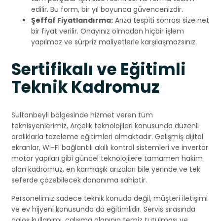
edilir. Bu form, bir yıl boyunca güvencenizdir.
Şeffaf Fiyatlandırma:
Arıza tespiti sonrası size net
bir fiyat verilir. Onayınız olmadan hiçbir işlem
yapılmaz ve sürpriz maliyetlerle karşılaşmazsınız.
Sertifikalı ve Eğitimli
Teknik Kadromuz
Sultanbeyli bölgesinde hizmet veren tüm
teknisyenlerimiz, Arçelik teknolojileri konusunda düzenli
aralıklarla tazeleme eğitimleri almaktadır. Gelişmiş dijital
ekranlar, Wi-Fi bağlantılı akıllı kontrol sistemleri ve invertör
motor yapıları gibi güncel teknolojilere tamamen hakim
olan kadromuz, en karmaşık arızaları bile yerinde ve tek
seferde çözebilecek donanıma sahiptir.
Personelimiz sadece teknik konuda değil, müşteri iletişimi
ve ev hijyeni konusunda da eğitimlidir. Servis sırasında
galoş kullanımı, çalışma alanının temiz tutulması ve