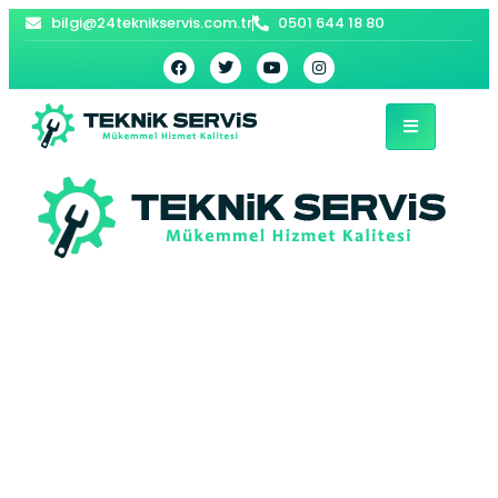
bilgi@24teknikservis.com.tr
0501 644 18 80
Sultanbeyli Arçelik