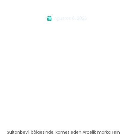
Fırın Servisi
Ağustos 6, 2026
Sultanbeyli bölgesinde ikamet eden Arçelik marka Fırın