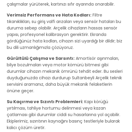
çalışmalar yürüterek, kartınızı sıfır ayarında onarabilir.
Verimsiz Performans ve Hata Kodları:
Filtre
tıkanıklıkları, su giriş valfi arızaları veya sensör hataları bu
duruma sebep olabilir. Arçelik cihazların hassas sensör
yapısı, profesyonel kalibrasyon gerektirir. Ekranda
gördüğünüz hata kodları, cihazın sizi uyardığı bir dildir; biz
bu dili uzmanlığımızla çözüyoruz.
Gürültülü Çalışma ve Sarsıntı:
Amortisör aşınmaları,
bilye bozulmaları veya motor kömürü bitmesi gibi
durumlar cihazın mekanik ömrünü tehdit eder. Bu sesleri
duyduğunuzda cihazı durdurup Sultanbeyli Arçelik teknik
servisini aramanız, daha büyük mekanik felaketlerin
önüne geçer.
Su Kaçırma ve Sızıntı Problemleri:
Kapı körüğü
yırtılması, tahliye hortumu delinmesi veya kazan
çatlaması gibi durumlar ciddi su hasarlarına yol açabilir.
Ekiplerimiz, sızıntının kaynağını basınç testleriyle bularak
kalıcı çözüm üretir.