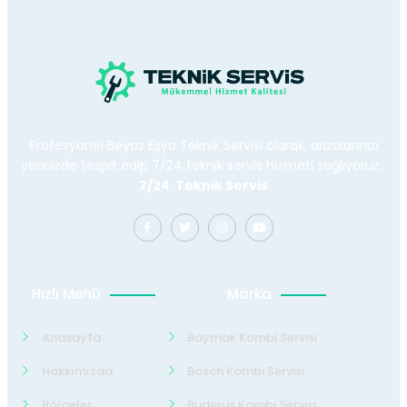
Profesyonel Beyaz Eşya Teknik Servisi olarak, arızalarınızı
yerinizde tespit edip 7/24 teknik servis hizmeti sağlıyoruz.
7/24 Teknik Servis
Hızlı Menü
Marka
Anasayfa
Baymak Kombi Servisi
Hakkımızda
Bosch Kombi Servisi
Bölgeler
Buderus Kombi Servisi