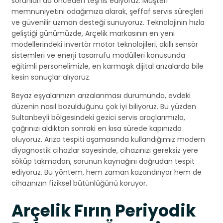
sorunları da önceden teşhis ediyoruz. Müşteri
memnuniyetini odağımıza alarak, şeffaf servis süreçleri
ve güvenilir uzman desteği sunuyoruz. Teknolojinin hızla
geliştiği günümüzde, Arçelik markasının en yeni
modellerindeki invertör motor teknolojileri, akıllı sensör
sistemleri ve enerji tasarrufu modülleri konusunda
eğitimli personelimizle, en karmaşık dijital arızalarda bile
kesin sonuçlar alıyoruz.
Beyaz eşyalarınızın arızalanması durumunda, evdeki
düzenin nasıl bozulduğunu çok iyi biliyoruz. Bu yüzden
Sultanbeyli bölgesindeki gezici servis araçlarımızla,
çağrınızı aldıktan sonraki en kısa sürede kapınızda
oluyoruz. Arıza tespiti aşamasında kullandığımız modern
diyagnostik cihazlar sayesinde, cihazınızı gereksiz yere
söküp takmadan, sorunun kaynağını doğrudan tespit
ediyoruz. Bu yöntem, hem zaman kazandırıyor hem de
cihazınızın fiziksel bütünlüğünü koruyor.
Arçelik Fırın Periyodik