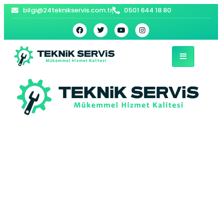
bilgi@24teknikservis.com.tr
0501 644 18 80
Silivri Jeneratör