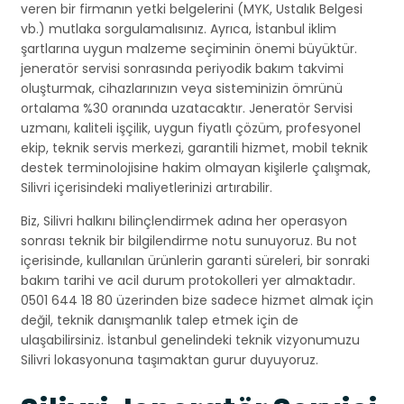
veren bir firmanın yetki belgelerini (MYK, Ustalık Belgesi
vb.) mutlaka sorgulamalısınız. Ayrıca, İstanbul iklim
şartlarına uygun malzeme seçiminin önemi büyüktür.
jeneratör servisi sonrasında periyodik bakım takvimi
oluşturmak, cihazlarınızın veya sisteminizin ömrünü
ortalama %30 oranında uzatacaktır. Jeneratör Servisi
uzmanı, kaliteli işçilik, uygun fiyatlı çözüm, profesyonel
ekip, teknik servis merkezi, garantili hizmet, mobil teknik
destek terminolojisine hakim olmayan kişilerle çalışmak,
Silivri içerisindeki maliyetlerinizi artırabilir.
Biz, Silivri halkını bilinçlendirmek adına her operasyon
sonrası teknik bir bilgilendirme notu sunuyoruz. Bu not
içerisinde, kullanılan ürünlerin garanti süreleri, bir sonraki
bakım tarihi ve acil durum protokolleri yer almaktadır.
0501 644 18 80 üzerinden bize sadece hizmet almak için
değil, teknik danışmanlık talep etmek için de
ulaşabilirsiniz. İstanbul genelindeki teknik vizyonumuzu
Silivri lokasyonuna taşımaktan gurur duyuyoruz.