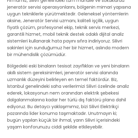
Firmamız, Silivri genelindeki tüm mahalle ve sokaklarda
jeneratör servisi operasyonlarını, bölgenin mimari yapısına
uygun tekniklerle yürütmektedir. Geleneksel yöntemlerin
aksine, Jeneratör Servisi uzmanı, kaliteli işçilik, uygun
fiyatlı çözüm, profesyonel ekip, teknik servis merkezi,
garantili hizmet, mobil teknik destek odaklı dijital analiz
sistemleri kullanarak hata payını sıfıra indiriyoruz. Silivri
sakinleri için sunduğumuz her bir hizmet, aslında modern
bir mühendislik çözümüdür.
Bölgedeki eski binaların tesisat zayıflıkları ve yeni binaların
akıllı sistem gereksinimleri, jeneratör servisi alanında
uzmanlık düzeyini belirleyen en temel faktördür. Biz,
İstanbul genelindeki saha verilerimizi Silivri özelinde analiz
ederek, lokasyonun nem oranından elektrik şebekesi
dalgalanmalarına kadar her türlü dış faktörü plana dahil
ediyoruz. Bu detaycı yaklaşımımız, bizi Silivri Elektrikçi
pazarında lider konuma taşımaktadır. Unutmayın ki;
bugün yapılan küçük bir ihmal, yarın Silivri içerisindeki
yaşam konforunuzu ciddi şekilde etkileyebilir.