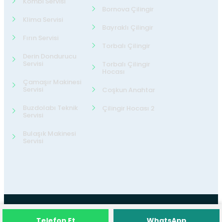
Kombi Servisi
Bornova Çilingir
Klima Servisi
Bayraklı Çilingir
Fırın Servisi
Torbalı Çilingir
Derin Dondurucu
Servisi
Torbalı Çilingir
Hocası
Çamaşır Makinesi
Servisi
Coşkun Anahtar
Buzdolabı Teknik
Çilingir Hocası 2
Servisi
Bulaşık Makinesi
Servisi
©2026
24 Teknik Servis
Tüm Hakları
Telefon Et
WhatsApp