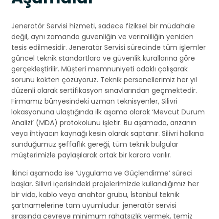
Jeneratör Servisi hizmeti, sadece fiziksel bir müdahale
değil, aynı zamanda güvenliğin ve verimliliğin yeniden
tesis edilmesidir. Jeneratör Servisi sürecinde tüm işlemler
güncel teknik standartlara ve güvenlik kurallarına göre
gerçekleştirilir. Müşteri memnuniyeti odaklı çalışarak
sorunu kökten çözüyoruz. Teknik personellerimiz her yıl
düzenli olarak sertifikasyon sınavlarından geçmektedir.
Firmamız bünyesindeki uzman teknisyenler, Silivri
lokasyonuna ulaştığında ilk aşama olarak ‘Mevcut Durum
Analizi’ (MDA) protokolünü işletir. Bu aşamada, arızanın
veya ihtiyacın kaynağı kesin olarak saptanır. Silivri halkına
sunduğumuz şeffaflık gereği, tüm teknik bulgular
müşterimizle paylaşılarak ortak bir karara varılır.
İkinci aşamada ise ‘Uygulama ve Güçlendirme’ süreci
başlar. Silivri içerisindeki projelerimizde kullandığımız her
bir vida, kablo veya anahtar grubu, İstanbul teknik
şartnamelerine tam uyumludur. jeneratör servisi
sırasında çevreye minimum rahatsızlık vermek, temiz