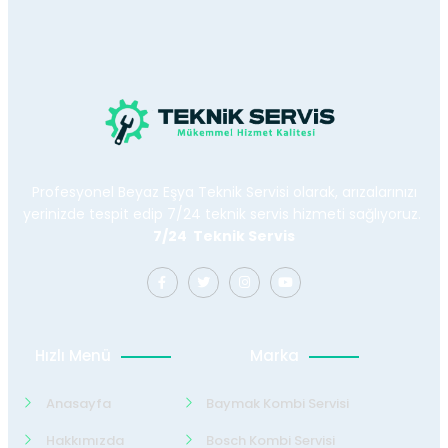
Profesyonel Beyaz Eşya Teknik Servisi olarak, arızalarınızı
yerinizde tespit edip 7/24 teknik servis hizmeti sağlıyoruz.
7/24 Teknik Servis
Hızlı Menü
Marka
Anasayfa
Baymak Kombi Servisi
Hakkımızda
Bosch Kombi Servisi