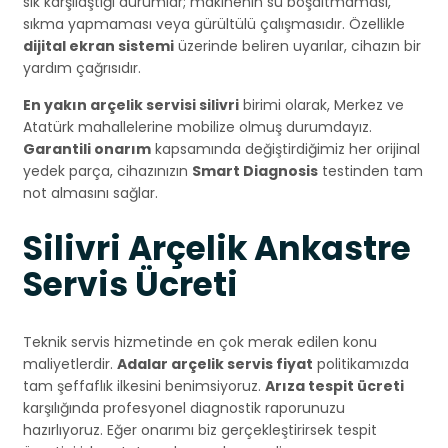
sık karşılaştığı durumlar; makinenin su boşaltmaması,
sıkma yapmaması veya gürültülü çalışmasıdır. Özellikle
dijital ekran sistemi
üzerinde beliren uyarılar, cihazın bir
yardım çağrısıdır.
En yakın arçelik servisi silivri
birimi olarak, Merkez ve
Atatürk mahallelerine mobilize olmuş durumdayız.
Garantili onarım
kapsamında değiştirdiğimiz her orijinal
yedek parça, cihazınızın
Smart Diagnosis
testinden tam
not almasını sağlar.
Silivri Arçelik Ankastre
Servis Ücreti
Teknik servis hizmetinde en çok merak edilen konu
maliyetlerdir.
Adalar arçelik servis fiyat
politikamızda
tam şeffaflık ilkesini benimsiyoruz.
Arıza tespit ücreti
karşılığında profesyonel diagnostik raporunuzu
hazırlıyoruz. Eğer onarımı biz gerçekleştirirsek tespit