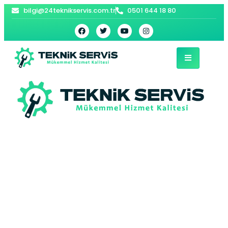
bilgi@24teknikservis.com.tr
0501 644 18 80
Silivri Arçelik