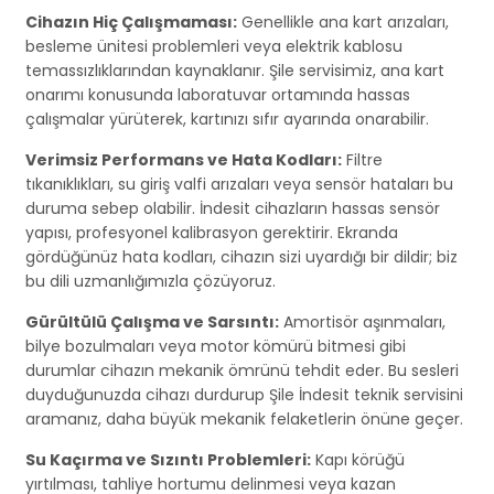
Cihazın Hiç Çalışmaması:
Genellikle ana kart arızaları,
besleme ünitesi problemleri veya elektrik kablosu
temassızlıklarından kaynaklanır. Şile servisimiz, ana kart
onarımı konusunda laboratuvar ortamında hassas
çalışmalar yürüterek, kartınızı sıfır ayarında onarabilir.
Verimsiz Performans ve Hata Kodları:
Filtre
tıkanıklıkları, su giriş valfi arızaları veya sensör hataları bu
duruma sebep olabilir. İndesit cihazların hassas sensör
yapısı, profesyonel kalibrasyon gerektirir. Ekranda
gördüğünüz hata kodları, cihazın sizi uyardığı bir dildir; biz
bu dili uzmanlığımızla çözüyoruz.
Gürültülü Çalışma ve Sarsıntı:
Amortisör aşınmaları,
bilye bozulmaları veya motor kömürü bitmesi gibi
durumlar cihazın mekanik ömrünü tehdit eder. Bu sesleri
duyduğunuzda cihazı durdurup Şile İndesit teknik servisini
aramanız, daha büyük mekanik felaketlerin önüne geçer.
Su Kaçırma ve Sızıntı Problemleri:
Kapı körüğü
yırtılması, tahliye hortumu delinmesi veya kazan