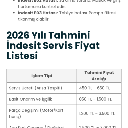
İndesit E02 Hatası:
Su alma sorunu. Musluk ve giriş
hortumunu kontrol edin.
İndesit E03 Hatası:
Tahliye hatası. Pompa filtresi
tıkanmış olabilir.
2026 Yılı Tahmini
İndesit Servis Fiyat
Listesi
Tahmini Fiyat
İşlem Tipi
Aralığı
Servis Ücreti (Arıza Tespiti)
450 TL – 650 TL
Basit Onarım ve İşçilik
850 TL – 1.500 TL
Parça Değişimi (Motor/Kart
1.200 TL – 3.500 TL
hariç)
Ana Kart Onarımı / Değişimi
2.500 TL – 7.000 TL