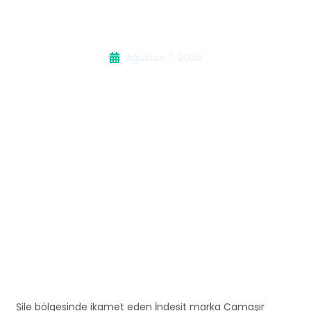
Servisi
Ağustos 7, 2026
Şile bölgesinde ikamet eden İndesit marka Çamaşır