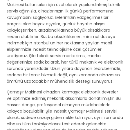
Makinesi kullanıcıları için özel olarak yapılandırılmış teknik
servis ağımızla, cihazlarınızın ilk günkü performansına
kavuşmasını sağlıyoruz. Evlerimizin vazgeçilmez bir
parçası olan beyaz eşyalar, günlük hayatın akışını
kolaylaştırırken, arızalandıklarında büyük aksaklıklara
neden olabilirler. Biz, bu aksaklıkları en minimal düzeye
indirmek için İstanbul’un her noktasına yayılan mobil
ekiplerimizle İndesit teknolojisine özel çözümler
üretiyoruz. Şile teknik servis merkezimiz, marka
değerlerinize sadık kalarak, her türlü mekanik ve elektronik
sorunda yanınızdadır. Uzun yıllara dayanan tecrübemizle,
sadece bir tamir hizmeti değil, aynı zamanda cihazınızın
ömrünü uzatacak bir mühendislik desteği sunuyoruz.
Çamaşır Makinesi cihazları, karmaşık elektronik devreler
ve optimize edilmiş mekanik aksamlarla donatılmıştır. Bu
hassas denge, profesyonel olmayan müdahalelerle
kolayca bozulabilir. Şile İndesit Çamaşır Makinesi servisi
olarak, sadece arızayı gidermekle kalmıyor, aynı zamanda
cihazın tüm fonksiyonlarını test ederek gelecekte