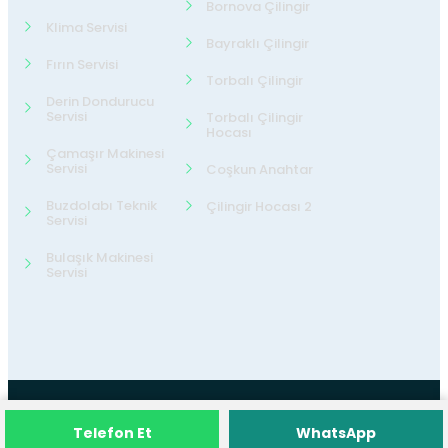
Bornova Çilingir
Klima Servisi
Bayraklı Çilingir
Fırın Servisi
Torbalı Çilingir
Derin Dondurucu
Servisi
Torbalı Çilingir
Hocası
Çamaşır Makinesi
Servisi
Coşkun Anahtar
Buzdolabı Teknik
Çilingir Hocası 2
Servisi
Bulaşık Makinesi
Servisi
©2026
24 Teknik Servis
Tüm Hakları
Telefon Et
WhatsApp
Saklıdır.