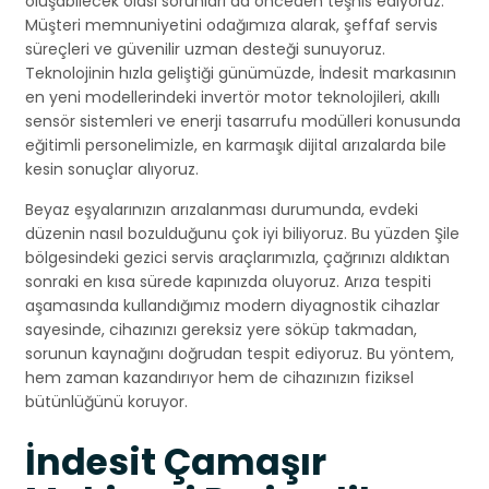
oluşabilecek olası sorunları da önceden teşhis ediyoruz.
Müşteri memnuniyetini odağımıza alarak, şeffaf servis
süreçleri ve güvenilir uzman desteği sunuyoruz.
Teknolojinin hızla geliştiği günümüzde, İndesit markasının
en yeni modellerindeki invertör motor teknolojileri, akıllı
sensör sistemleri ve enerji tasarrufu modülleri konusunda
eğitimli personelimizle, en karmaşık dijital arızalarda bile
kesin sonuçlar alıyoruz.
Beyaz eşyalarınızın arızalanması durumunda, evdeki
düzenin nasıl bozulduğunu çok iyi biliyoruz. Bu yüzden Şile
bölgesindeki gezici servis araçlarımızla, çağrınızı aldıktan
sonraki en kısa sürede kapınızda oluyoruz. Arıza tespiti
aşamasında kullandığımız modern diyagnostik cihazlar
sayesinde, cihazınızı gereksiz yere söküp takmadan,
sorunun kaynağını doğrudan tespit ediyoruz. Bu yöntem,
hem zaman kazandırıyor hem de cihazınızın fiziksel
bütünlüğünü koruyor.
İndesit Çamaşır