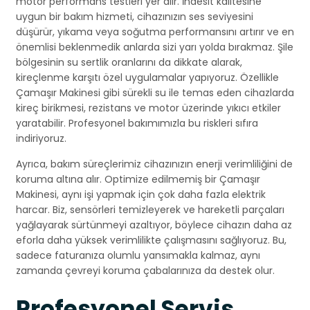
motor performans testleri yer alır. İndesit kalitesine
uygun bir bakım hizmeti, cihazınızın ses seviyesini
düşürür, yıkama veya soğutma performansını artırır ve en
önemlisi beklenmedik anlarda sizi yarı yolda bırakmaz. Şile
bölgesinin su sertlik oranlarını da dikkate alarak,
kireçlenme karşıtı özel uygulamalar yapıyoruz. Özellikle
Çamaşır Makinesi gibi sürekli su ile temas eden cihazlarda
kireç birikmesi, rezistans ve motor üzerinde yıkıcı etkiler
yaratabilir. Profesyonel bakımımızla bu riskleri sıfıra
indiriyoruz.
Ayrıca, bakım süreçlerimiz cihazınızın enerji verimliliğini de
koruma altına alır. Optimize edilmemiş bir Çamaşır
Makinesi, aynı işi yapmak için çok daha fazla elektrik
harcar. Biz, sensörleri temizleyerek ve hareketli parçaları
yağlayarak sürtünmeyi azaltıyor, böylece cihazın daha az
eforla daha yüksek verimlilikte çalışmasını sağlıyoruz. Bu,
sadece faturanıza olumlu yansımakla kalmaz, aynı
zamanda çevreyi koruma çabalarınıza da destek olur.
Profesyonel Servis