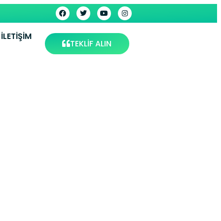
İLETIŞIM
TEKLİF ALIN
| Muğla