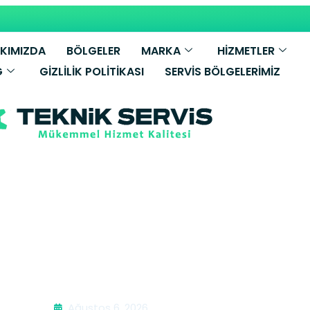
KIMIZDA
BÖLGELER
MARKA
HİZMETLER
G
GIZLILIK POLITIKASI
SERVIS BÖLGELERIMIZ
Kombi Tamiri 
Ağustos 6, 2026