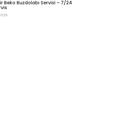
r Beko Buzdolabı Servisi – 7/24
rvis
2026