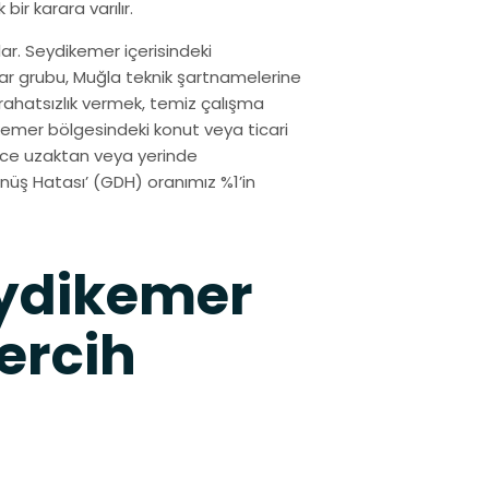
ir karara varılır.
ar. Seydikemer içerisindeki
tar grubu, Muğla teknik şartnamelerine
ahatsızlık vermek, temiz çalışma
emer bölgesindeki konut veya ticari
izce uzaktan veya yerinde
üş Hatası’ (GDH) oranımız %1’in
ydikemer
ercih