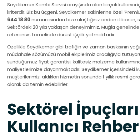
Seydikemer Kombi Servisi arayışında olan birçok kullanıcı iç
kriterdir. Biz bu üçgeni, Seydikemer sakinlerine özel ‘Prem
644 18 80
numarasından bize ulaştığınız andan itibaren, siz
Sektördeki 20 yıla yaklaşan deneyimimiz, Muğla genelinde
referansın temelinde dürüst işçilik yatmaktadır.
Özellikle Seydikemer gibi trafiğin ve zaman baskısının yoğu
müdahale sözümüzü mobil ekiplerimiz aracılığıyla tutuyo
sunduğumuz fiyat garantisi, kalitesiz malzeme kullanımın
maliyetlerimize dayanmaktadır. Seydikemer içerisindeki ku
müşterilerimiz, aldıkları hizmetin sonunda 1 yıllık resmi gara
olarak da temin edebilirler.
Sektörel İpuçları
Kullanıcı Rehber