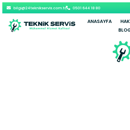
bilgi@24teknikservis.com.tr
0501 644 18 80
ANASAYFA
HAK
BLO
Seydikemer 