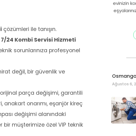
evinizin k
eşyalarını
i
çözümleri ile tanışın.
 7/24 Kombi Servisi Hizmeti
knik sorunlarınıza profesyonel
at değil, bir güvenlik ve
Osmangaz
Ağustos 6, 
rijinal parça değişimi, garantili
i, anakart onarımı, eşanjör kireç
mpası değişimi alanındaki
 bir müşterimize özel VIP teknik