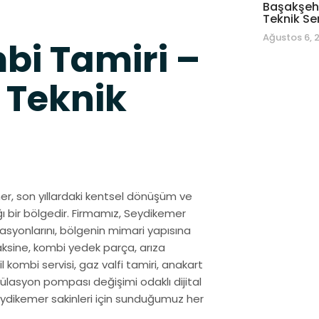
Başakşehi
Teknik Se
Ağustos 6, 
i Tamiri –
 Teknik
mer, son yıllardaki kentsel dönüşüm ve
ğı bir bölgedir. Firmamız, Seydikemer
syonlarını, bölgenin mimari yapısına
aksine, kombi yedek parça, arıza
il kombi servisi, gaz valfi tamiri, anakart
külasyon pompası değişimi odaklı dijital
 Seydikemer sakinleri için sunduğumuz her