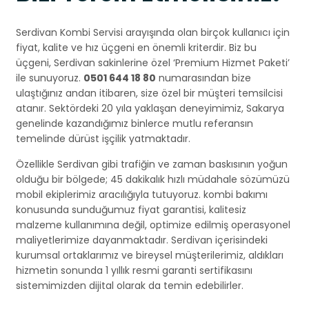
Serdivan Kombi Servisi arayışında olan birçok kullanıcı için
fiyat, kalite ve hız üçgeni en önemli kriterdir. Biz bu
üçgeni, Serdivan sakinlerine özel ‘Premium Hizmet Paketi’
ile sunuyoruz.
0501 644 18 80
numarasından bize
ulaştığınız andan itibaren, size özel bir müşteri temsilcisi
atanır. Sektördeki 20 yıla yaklaşan deneyimimiz, Sakarya
genelinde kazandığımız binlerce mutlu referansın
temelinde dürüst işçilik yatmaktadır.
Özellikle Serdivan gibi trafiğin ve zaman baskısının yoğun
olduğu bir bölgede; 45 dakikalık hızlı müdahale sözümüzü
mobil ekiplerimiz aracılığıyla tutuyoruz. kombi bakımı
konusunda sunduğumuz fiyat garantisi, kalitesiz
malzeme kullanımına değil, optimize edilmiş operasyonel
maliyetlerimize dayanmaktadır. Serdivan içerisindeki
kurumsal ortaklarımız ve bireysel müşterilerimiz, aldıkları
hizmetin sonunda 1 yıllık resmi garanti sertifikasını
sistemimizden dijital olarak da temin edebilirler.