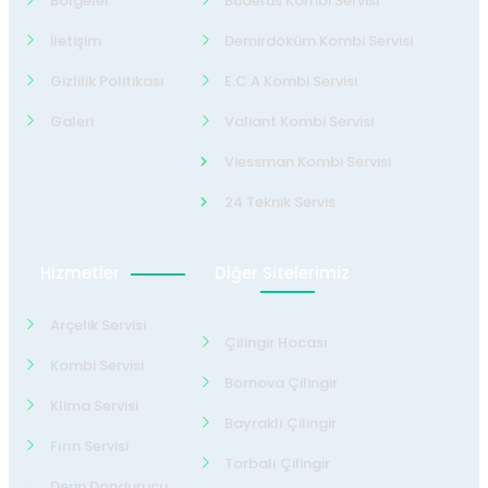
Bölgeler
Buderus Kombi Servisi
İletişim
Demirdöküm Kombi Servisi
Gizlilik Politikası
E.C.A Kombi Servisi
Galeri
Valiant Kombi Servisi
Viessman Kombi Servisi
24 Teknik Servis
Hizmetler
Diğer Sitelerimiz
Arçelik Servisi
Çilingir Hocası
Kombi Servisi
Bornova Çilingir
Klima Servisi
Bayraklı Çilingir
Fırın Servisi
Torbalı Çilingir
Derin Dondurucu