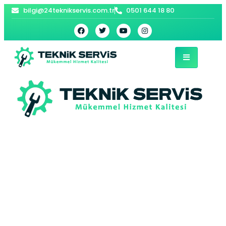
bilgi@24teknikservis.com.tr
0501 644 18 80
Serdivan Kombi