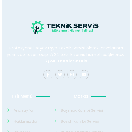
Profesyonel Beyaz Eşya Teknik Servisi olarak, arızalarınızı
yerinizde tespit edip 7/24 teknik servis hizmeti sağlıyoruz.
7/24 Teknik Servis
Hızlı Menü
Marka
Anasayfa
Baymak Kombi Servisi
Hakkımızda
Bosch Kombi Servisi