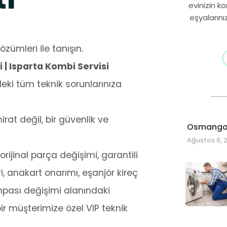
evinizin k
eşyalarını
özümleri ile tanışın.
| Isparta Kombi Servisi
ki tüm teknik sorunlarınıza
at değil, bir güvenlik ve
Osmangaz
Ağustos 6, 
rijinal parça değişimi, garantili
i, anakart onarımı, eşanjör kireç
mpası değişimi alanındaki
ir müşterimize özel VIP teknik