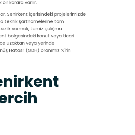
ir karara varılır.
. Senirkent içerisindeki projelerimizde
rta teknik şartnamelerine tam
sızlık vermek, temiz çalışma
nt bölgesindeki konut veya ticari
izce uzaktan veya yerinde
üş Hatası’ (GDH) oranımız %1’in
enirkent
ercih