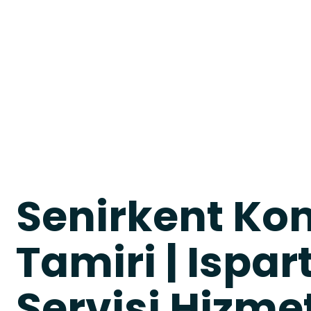
Senirkent Ko
Tamiri | Ispa
Servisi Hizme