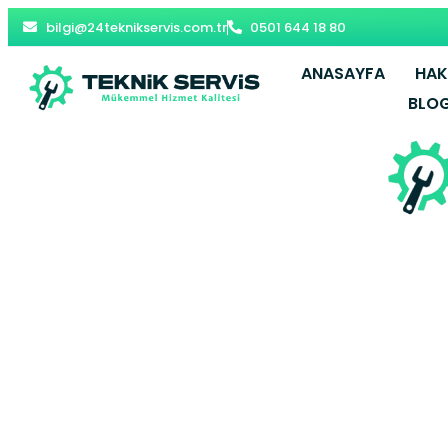
bilgi@24teknikservis.com.tr
0501 644 18 80
ANASAYFA
HAK
BLO
Senirkent K