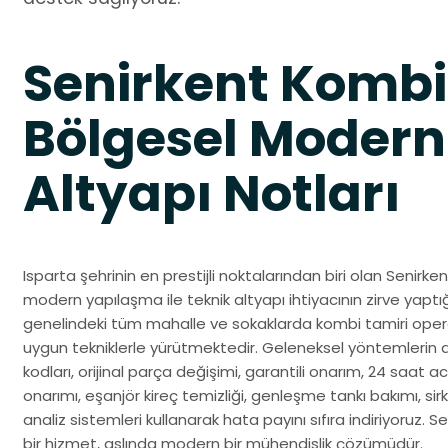
Senirkent Kombi
Bölgesel Modern
Altyapı Notları
Isparta şehrinin en prestijli noktalarından biri olan Senirk
modern yapılaşma ile teknik altyapı ihtiyacının zirve yaptığ
genelindeki tüm mahalle ve sokaklarda kombi tamiri opera
uygun tekniklerle yürütmektedir. Geleneksel yöntemlerin 
kodları, orijinal parça değişimi, garantili onarım, 24 saat ac
onarımı, eşanjör kireç temizliği, genleşme tankı bakımı, sir
analiz sistemleri kullanarak hata payını sıfıra indiriyoruz. 
bir hizmet, aslında modern bir mühendislik çözümüdür.