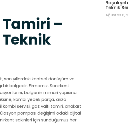
Başakşehi
Teknik Se
Ağustos 6, 
 Tamiri –
 Teknik
ent, son yıllardaki kentsel dönüşüm ve
ı bir bölgedir. Firmamız, Senirkent
syonlarını, bölgenin mimari yapısına
aksine, kombi yedek parça, arıza
il kombi servisi, gaz valfi tamiri, anakart
külasyon pompası değişimi odaklı dijital
Senirkent sakinleri için sunduğumuz her