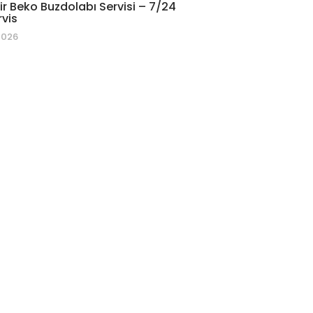
r Beko Buzdolabı Servisi – 7/24
rvis
2026