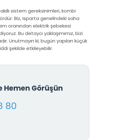
 akıllı sistem gereksinimleri, kombi
ördür. Biz, Isparta genelindeki saha
nem oranından elektrik şebekesi
iyoruz. Bu detaycı yaklaşımımız, bizi
dır. Unutmayın ki; bugün yapılan küçük
di şekilde etkileyebilir.
le Hemen Görüşün
8 80