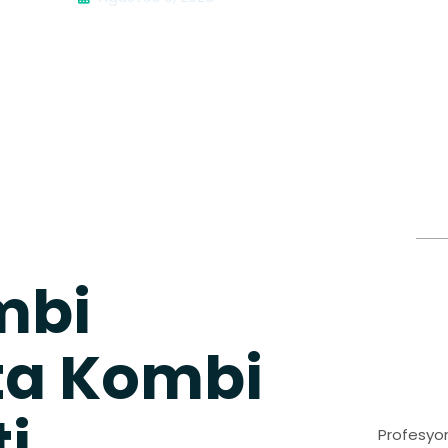
mbi
rta Kombi
ti
Profesyon