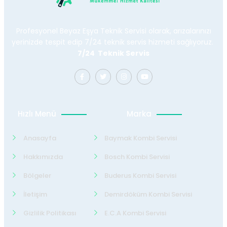
Profesyonel Beyaz Eşya Teknik Servisi olarak, arızalarınızı
yerinizde tespit edip 7/24 teknik servis hizmeti sağlıyoruz.
7/24 Teknik Servis
Hızlı Menü
Marka
Anasayfa
Baymak Kombi Servisi
Hakkımızda
Bosch Kombi Servisi
Bölgeler
Buderus Kombi Servisi
İletişim
Demirdöküm Kombi Servisi
Gizlilik Politikası
E.C.A Kombi Servisi