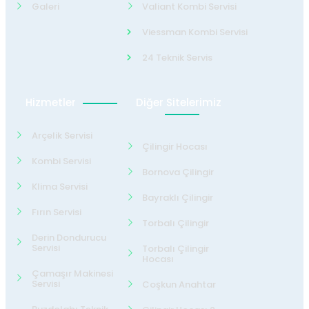
Galeri
Valiant Kombi Servisi
Viessman Kombi Servisi
24 Teknik Servis
Hizmetler
Diğer Sitelerimiz
Arçelik Servisi
Çilingir Hocası
Kombi Servisi
Bornova Çilingir
Klima Servisi
Bayraklı Çilingir
Fırın Servisi
Torbalı Çilingir
Derin Dondurucu
Servisi
Torbalı Çilingir
Hocası
Çamaşır Makinesi
Servisi
Coşkun Anahtar