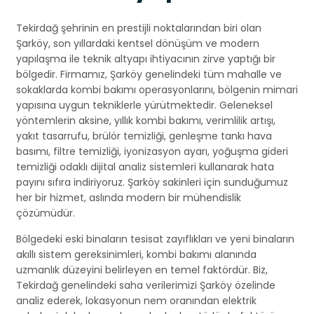
Tekirdağ şehrinin en prestijli noktalarından biri olan
Şarköy, son yıllardaki kentsel dönüşüm ve modern
yapılaşma ile teknik altyapı ihtiyacının zirve yaptığı bir
bölgedir. Firmamız, Şarköy genelindeki tüm mahalle ve
sokaklarda kombi bakımı operasyonlarını, bölgenin mimari
yapısına uygun tekniklerle yürütmektedir. Geleneksel
yöntemlerin aksine, yıllık kombi bakımı, verimlilik artışı,
yakıt tasarrufu, brülör temizliği, genleşme tankı hava
basımı, filtre temizliği, iyonizasyon ayarı, yoğuşma gideri
temizliği odaklı dijital analiz sistemleri kullanarak hata
payını sıfıra indiriyoruz. Şarköy sakinleri için sunduğumuz
her bir hizmet, aslında modern bir mühendislik
çözümüdür.
Bölgedeki eski binaların tesisat zayıflıkları ve yeni binaların
akıllı sistem gereksinimleri, kombi bakımı alanında
uzmanlık düzeyini belirleyen en temel faktördür. Biz,
Tekirdağ genelindeki saha verilerimizi Şarköy özelinde
analiz ederek, lokasyonun nem oranından elektrik