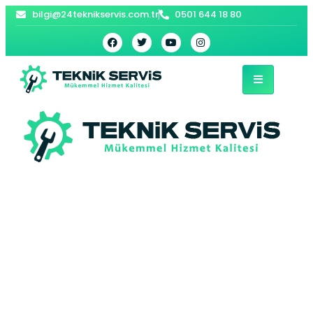
bilgi@24teknikservis.com.tr
0501 644 18 80
Şarköy Kombi