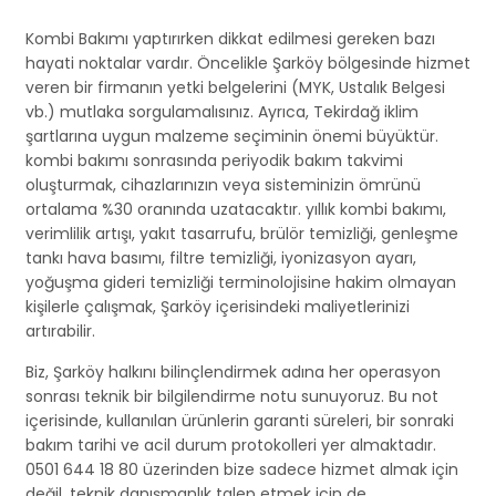
Kombi Bakımı yaptırırken dikkat edilmesi gereken bazı
hayati noktalar vardır. Öncelikle Şarköy bölgesinde hizmet
veren bir firmanın yetki belgelerini (MYK, Ustalık Belgesi
vb.) mutlaka sorgulamalısınız. Ayrıca, Tekirdağ iklim
şartlarına uygun malzeme seçiminin önemi büyüktür.
kombi bakımı sonrasında periyodik bakım takvimi
oluşturmak, cihazlarınızın veya sisteminizin ömrünü
ortalama %30 oranında uzatacaktır. yıllık kombi bakımı,
verimlilik artışı, yakıt tasarrufu, brülör temizliği, genleşme
tankı hava basımı, filtre temizliği, iyonizasyon ayarı,
yoğuşma gideri temizliği terminolojisine hakim olmayan
kişilerle çalışmak, Şarköy içerisindeki maliyetlerinizi
artırabilir.
Biz, Şarköy halkını bilinçlendirmek adına her operasyon
sonrası teknik bir bilgilendirme notu sunuyoruz. Bu not
içerisinde, kullanılan ürünlerin garanti süreleri, bir sonraki
bakım tarihi ve acil durum protokolleri yer almaktadır.
0501 644 18 80 üzerinden bize sadece hizmet almak için
değil, teknik danışmanlık talep etmek için de