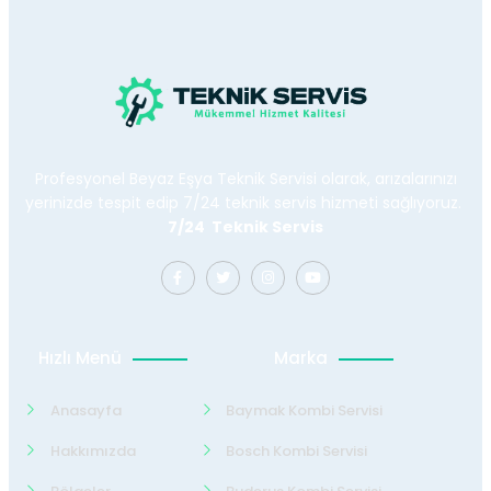
Profesyonel Beyaz Eşya Teknik Servisi olarak, arızalarınızı
yerinizde tespit edip 7/24 teknik servis hizmeti sağlıyoruz.
7/24 Teknik Servis
Hızlı Menü
Marka
Anasayfa
Baymak Kombi Servisi
Hakkımızda
Bosch Kombi Servisi