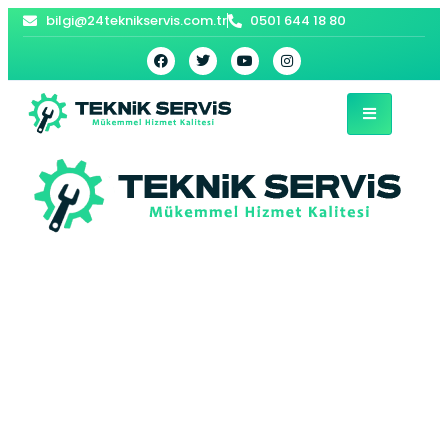
bilgi@24teknikservis.com.tr
0501 644 18 80
Sapanca Petek
Temizleme |