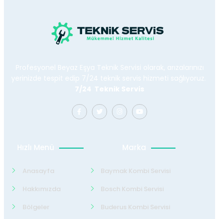
Profesyonel Beyaz Eşya Teknik Servisi olarak, arızalarınızı
yerinizde tespit edip 7/24 teknik servis hizmeti sağlıyoruz.
7/24 Teknik Servis
Hızlı Menü
Marka
Anasayfa
Baymak Kombi Servisi
Hakkımızda
Bosch Kombi Servisi
Bölgeler
Buderus Kombi Servisi