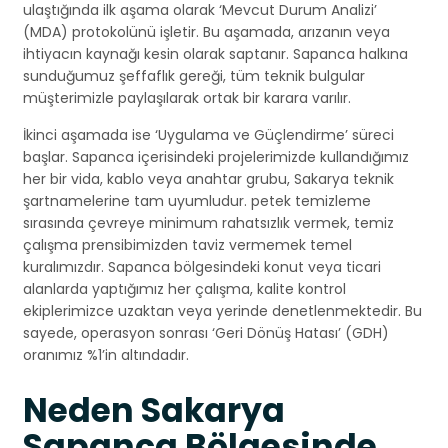
ulaştığında ilk aşama olarak ‘Mevcut Durum Analizi’
(MDA) protokolünü işletir. Bu aşamada, arızanın veya
ihtiyacın kaynağı kesin olarak saptanır. Sapanca halkına
sunduğumuz şeffaflık gereği, tüm teknik bulgular
müşterimizle paylaşılarak ortak bir karara varılır.
İkinci aşamada ise ‘Uygulama ve Güçlendirme’ süreci
başlar. Sapanca içerisindeki projelerimizde kullandığımız
her bir vida, kablo veya anahtar grubu, Sakarya teknik
şartnamelerine tam uyumludur. petek temizleme
sırasında çevreye minimum rahatsızlık vermek, temiz
çalışma prensibimizden taviz vermemek temel
kuralımızdır. Sapanca bölgesindeki konut veya ticari
alanlarda yaptığımız her çalışma, kalite kontrol
ekiplerimizce uzaktan veya yerinde denetlenmektedir. Bu
sayede, operasyon sonrası ‘Geri Dönüş Hatası’ (GDH)
oranımız %1’in altındadır.
Neden Sakarya
Sapanca Bölgesinde