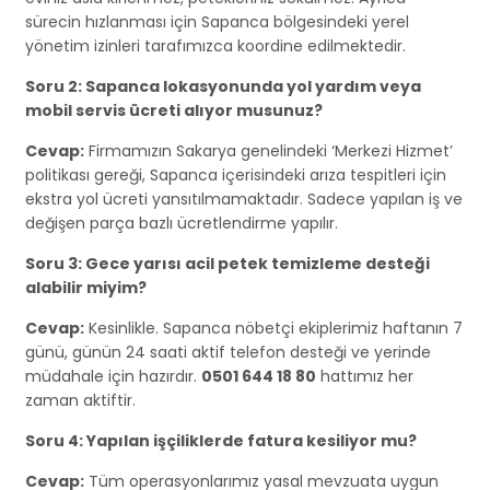
sürecin hızlanması için Sapanca bölgesindeki yerel
yönetim izinleri tarafımızca koordine edilmektedir.
Soru 2: Sapanca lokasyonunda yol yardım veya
mobil servis ücreti alıyor musunuz?
Cevap:
Firmamızın Sakarya genelindeki ‘Merkezi Hizmet’
politikası gereği, Sapanca içerisindeki arıza tespitleri için
ekstra yol ücreti yansıtılmamaktadır. Sadece yapılan iş ve
değişen parça bazlı ücretlendirme yapılır.
Soru 3: Gece yarısı acil petek temizleme desteği
alabilir miyim?
Cevap:
Kesinlikle. Sapanca nöbetçi ekiplerimiz haftanın 7
günü, günün 24 saati aktif telefon desteği ve yerinde
müdahale için hazırdır.
0501 644 18 80
hattımız her
zaman aktiftir.
Soru 4: Yapılan işçiliklerde fatura kesiliyor mu?
Cevap:
Tüm operasyonlarımız yasal mevzuata uygun