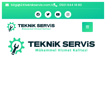
bilgi@24teknikservis.com.tr
0501 644 18 80
Pendik Beko Ocak