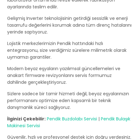
laboratuvar ortamında revize edilerek fabrikasyon
ayarlarında teslim edilir.
Gelişmiş Inverter teknolojisinin getirdiği sessizlik ve enerji
tasarrufu değerlerini korumak adına tüm direnç hatalarını
yerinde saptıyoruz.
Lojistik merkezlerimizin Pendik hattındaki hızlı
entegrasyonu, size verdiğimiz sürelere milimetrik olarak
uymamızı garantiler.
Modern beyaz eşyaların yazılımsal güncellemeleri ve
anakart firmware revizyonlarını servis formumuz
dahilinde gerçekleştiriyoruz.
Sizlere sadece bir tamir hizmeti değil, beyaz eşyalarınızın
performansını optimize eden kapsamlı bir teknik
danışmanlık süreci sağlıyoruz.
İlginizi Çekebilir:
Pendik Buzdolabı Servisi
|
Pendik Bulaşık
Makinesi Servisi
Güvenilir, hızlı ve profesyonel destek için doğru yerdesiniz.