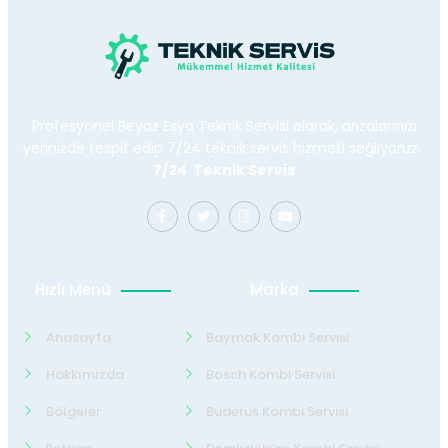
Profesyonel Beyaz Eşya Teknik Servisi olarak, arızalarınızı
yerinizde tespit edip 7/24 teknik servis hizmeti sağlıyoruz.
7/24 Teknik Servis
Hızlı Menü
Marka
Anasayfa
Baymak Kombi Servisi
Hakkımızda
Bosch Kombi Servisi
Bölgeler
Buderus Kombi Servisi