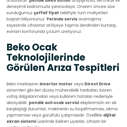
unsurlardır.
pendik beko ustası
arayışınızda, sertifikalı ve
deneyimli kadromuzla yanınızdayız. Onarım öncesi size
sunduğumuz
şeffaf fiyat
teklifiyle tüm maliyetleri
baştan biliyorsunuz.
Yerinde servis
avantajımız
sayesinde cihazınızı atölyeye taşıma derdinden kurtarıp,
evinizin konforunda çözüm üretiyoruz.
Beko Ocak
Teknolojilerinde
Görülen Arıza Tespitleri
Beko markasının
Inverter motor
veya
Direct Drive
sistemleri gibi ileri düzey mühendislik harikaları, bazen
voltaj dalgalanmaları veya kullanım hataları nedeniyle
aksayabilir.
pendik acil ocak servisi
ekiplerimizin en sık
karşılaştığı durumlar; makinenin su boşaltmaması, sıkma
yapmaması veya gürültülü çalışmasıdır. Özellikle
dijital
ekran sistemi
üzerinde beliren uyarılar, cihazın bir