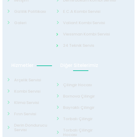
İletişim
Demirdöküm Kombi Servisi
Gizlilik Politikası
E.C.A Kombi Servisi
Galeri
Valiant Kombi Servisi
Viessman Kombi Servisi
24 Teknik Servis
Hizmetler
Diğer Sitelerimiz
Arçelik Servisi
Çilingir Hocası
Kombi Servisi
Bornova Çilingir
Klima Servisi
Bayraklı Çilingir
Fırın Servisi
Torbalı Çilingir
Derin Dondurucu
Servisi
Torbalı Çilingir
Hocası