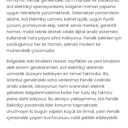
Firmamız, Pendik genelindeki tüm mahalle ve sokaklarda
acil elektrikçi operasyonlarını, bölgenin mimari yapısına
uygun tekniklerle yürütmektedir. Geleneksel yöntemlerin
aksine, Acil Elektrikçi uzmanı, kaliteli işçilik, uygun fiyatlı
çözüm, profesyonel ekip, teknik servis merkezi, garantili
hizmet, mobil teknik destek odaklı dijital analiz sistemleri
kullanarak hata payını sıfıra indiriyoruz. Pendik sakinleri için
sunduğumuz her bir hizmet, aslında modern bir
mühendislik çözümüdür.
Bölgedeki eski binaların tesisat zayıflıkları ve yeni binaların
akıllı sistem gereksinimleri, acil elektrikçi alanında
uzmanlık düzeyini belirleyen en temel faktördür. Biz,
İstanbul genelindeki saha verilerimizi Pendik özelinde
analiz ederek, lokasyonun nem oranından elektrik
şebekesi dalgalanmalarına kadar her türlü dış faktörü
plana dahil ediyoruz. Bu detaycı yaklaşımımız, bizi Pendik
Elektrikçi pazarında lider konuma taşımaktadır.
Unutmayın ki; bugün yapılan küçük bir ihmal, yarın Pendik
içerisindeki yaşam konforunuzu ciddi şekilde etkileyebilir.