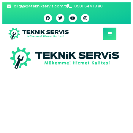
bilgi@24teknikservis.com.tr
0501 644 18 80
Pendik Acil