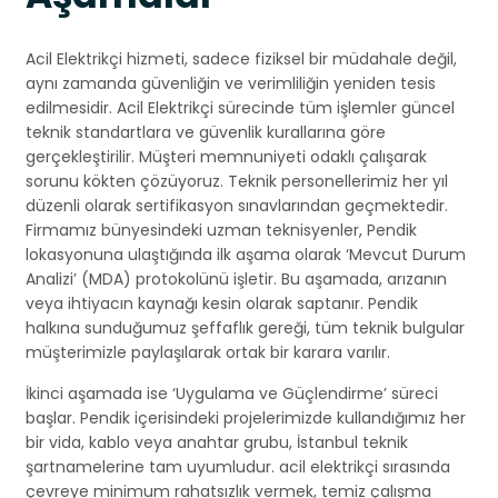
Acil Elektrikçi hizmeti, sadece fiziksel bir müdahale değil,
aynı zamanda güvenliğin ve verimliliğin yeniden tesis
edilmesidir. Acil Elektrikçi sürecinde tüm işlemler güncel
teknik standartlara ve güvenlik kurallarına göre
gerçekleştirilir. Müşteri memnuniyeti odaklı çalışarak
sorunu kökten çözüyoruz. Teknik personellerimiz her yıl
düzenli olarak sertifikasyon sınavlarından geçmektedir.
Firmamız bünyesindeki uzman teknisyenler, Pendik
lokasyonuna ulaştığında ilk aşama olarak ‘Mevcut Durum
Analizi’ (MDA) protokolünü işletir. Bu aşamada, arızanın
veya ihtiyacın kaynağı kesin olarak saptanır. Pendik
halkına sunduğumuz şeffaflık gereği, tüm teknik bulgular
müşterimizle paylaşılarak ortak bir karara varılır.
İkinci aşamada ise ‘Uygulama ve Güçlendirme’ süreci
başlar. Pendik içerisindeki projelerimizde kullandığımız her
bir vida, kablo veya anahtar grubu, İstanbul teknik
şartnamelerine tam uyumludur. acil elektrikçi sırasında
çevreye minimum rahatsızlık vermek, temiz çalışma