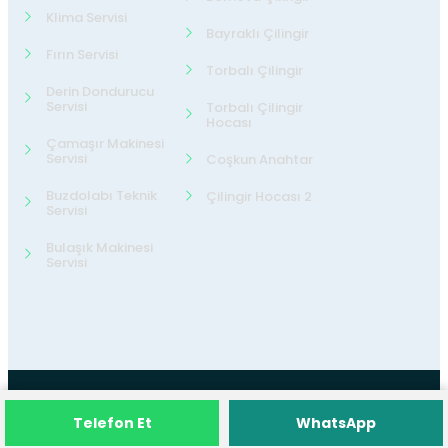
Klima Servisi
Bayraklı Çilingir
Fırın Servisi
Torbalı Çilingir
Derin Dondurucu
Servisi
Torbalı Çilingir
Hocası
Çamaşır Makinesi
Servisi
Coşkun Anahtar
Buzdolabı Teknik
Çilingir Hocası 2
Servisi
Bulaşık Makinesi
Servisi
©2026
24 Teknik Servis
Tüm Hakları
Telefon Et
WhatsApp
Saklıdır.